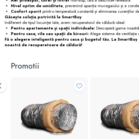
Aer proaspăt, curat și filtrat
non-stop, fără a deschide fereastra.
Grile
Nivel optim de umiditate
, prevenind apariția mucegaiului și a conde
Confort sporit
printr-o temperatură constantă și eliminarea curenților d
Grila Tubulatura
Găsește soluția potrivită la SmartBuy
Grile Acces
Indiferent de tipul locuinței tale, avem recuperatorul de căldură ideal:
Pentru apartamente și spații individuale:
Descoperă gama noastră d
Grile de Pardoseala
Pentru case, vile sau spații de birouri:
Alege sisteme de ventilație ce
Grile Exterior
Fă o alegere inteligentă pentru casa și bugetul tău. La SmartBuy 
Grile Liniare Decorative
noastră de recuperatoare de căldură!
Anemostate
Accesorii
Promotii
Produse Arhitecturale
Trape Acces
Valve
Izolatii Tehnice
Izolatie Placi
Accesorii