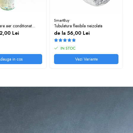
SmartBuy
S
are aer conditionat
Tubulatura flexibila neizolata
T
ă, 1 l)
1
2,00 Lei
de la 56,00 Lei
1
IN STOC
dauga in cos
Vezi Variante