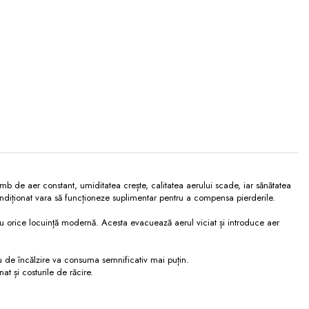
himb de aer constant, umiditatea crește, calitatea aerului scade, iar sănătatea
condiționat vara să funcționeze suplimentar pentru a compensa pierderile.
u orice locuință modernă. Acesta evacuează aerul viciat și introduce aer
tău de încălzire va consuma semnificativ mai puțin.
at și costurile de răcire.