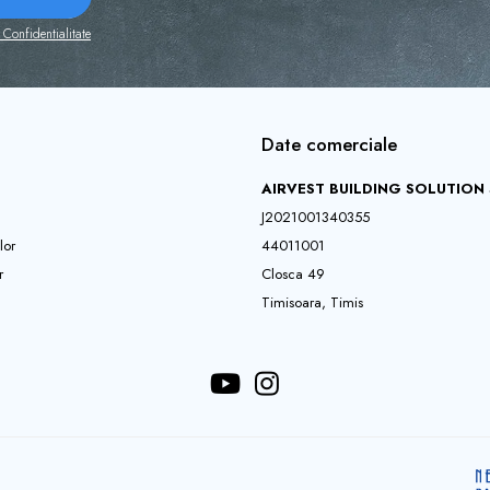
 Confidentialitate
Date comerciale
AIRVEST BUILDING SOLUTION S
J2021001340355
lor
44011001
r
Closca 49
Timisoara, Timis