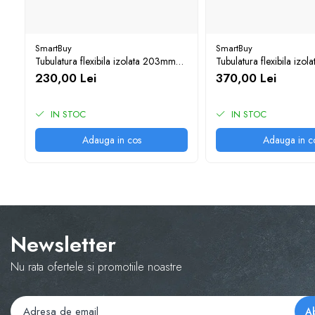
SmartBuy
SmartBuy
Tubulatura flexibila izolata 203mm
Tubulatura flexibila izo
10m
10m
230,00 Lei
370,00 Lei
IN STOC
IN STOC
Adauga in cos
Adauga in c
Newsletter
Nu rata ofertele si promotiile noastre