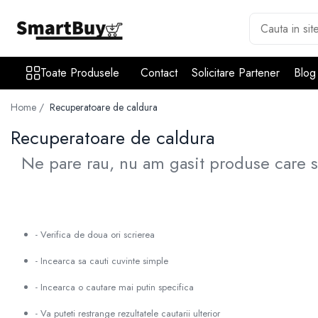
Toate Produsele
Toate Produsele
Contact
Solicitare Partener
Blog
Aer Conditionat
Aer Conditionat
Home /
Recuperatoare de caldura
Aer Conditionat - Accesorii
Recuperatoare de caldura
Materiale Climatizare
Benzi Izolatoare
Ne pare rau, nu am gasit produse care s
Cablu Electric
Furtun Evacuare
Igienizare si intretinere AC
- Verifica de doua ori scrierea
Pompe de condens
- Incearca sa cauti cuvinte simple
Suporti/Console
- Incearca o cautare mai putin specifica
Teava cupru
Tubulatura ventilatie
- Va puteti restrange rezultatele cautarii ulterior