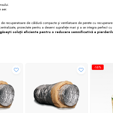
nsului.
e aer.
e recuperatoare de căldură compacte și ventilatoare de perete cu recuperare de
ntralizate, proiectate pentru a deservi suprafețe mari și a se integra perfect cu t
găsești soluții eficiente pentru o reducere semnificativă a pierderi
-16%