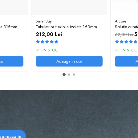
SmartBuy
Alcore
lata 315mm
Tubulatura flexibila izolata 160mm
Solutie curat
10m
AlCore (pomp
212,00 Lei
5
62,00 Lei
IN STOC
IN STOC
os
Adauga in cos
A