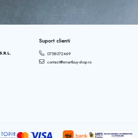
Suport clienti
.R.L.
0758072469
contact@smartbuy-shop.ro