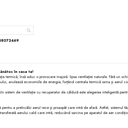
58072469
sănătos în casa ta!
ația termică, însă aduc o provocare majoră: lipsa ventilației naturale. Fără un sc
amului, anulează economiile de energie, forțând centrala termică iarna și aerul 
 sistem de ventilație cu recuperator de căldură este alegerea inteligentă pentr
tă pentru a preîncălzi aerul rece și proaspăt care intră de afară. Astfel, sistemul 
transferată aerului cald care intră, reducând sarcina pe aparatul de aer condițion