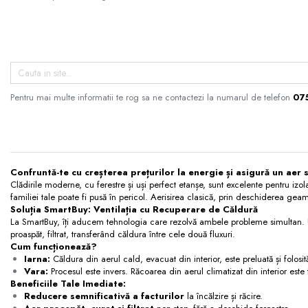
Fitinguri Tubulatura
Fitinguri spiro
Fitinguri spiro cu Garnitura
Fitinguri spiro INOX
Tubulatura Spiro
Pentru mai multe informatii te rog sa ne contactezi la numarul de telefon
07
Tubulatura Spiro
Tubulatura Spiro Inox
Tubulatura Flexibila
Tub Flexibil Izolat
Confruntă-te cu creșterea prețurilor la energie și asigură un aer 
Tub Flexibil NeIzolat
Clădirile moderne, cu ferestre și uși perfect etanșe, sunt excelente pentru izol
familiei tale poate fi pusă în pericol. Aerisirea clasică, prin deschiderea ge
Accesorii
Soluția SmartBuy: Ventilația cu Recuperare de Căldură
Ventilatie
La SmartBuy, îți aducem tehnologia care rezolvă ambele probleme simultan. Un
proaspăt, filtrat, transferând căldura între cele două fluxuri.
Difuzoare Climatizare - Ventilatie
Cum funcționează?
Iarna:
Căldura din aerul cald, evacuat din interior, este preluată și folosi
Difuzoare Jet
Vara:
Procesul este invers. Răcoarea din aerul climatizat din interior este 
Difuzoare Turbionare
Beneficiile Tale Imediate:
Reducere semnificativă a facturilor
la încălzire și răcire.
Grile Climatizare - Ventilatie