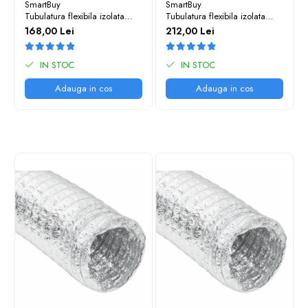
SmartBuy
SmartBuy
Tubulatura flexibila izolata
Tubulatura flexibila izolata
127mm 10m
160mm 10m
168,00 Lei
212,00 Lei
IN STOC
IN STOC
Adauga in cos
Adauga in cos