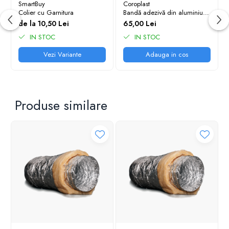
SmartBuy
Coroplast
Colier cu Garnitura
Bandă adezivă din aluminiu
Ranforsata până la 90 °C,
de la 10,50 Lei
65,00 Lei
întărită, 50mm, 50 m
IN STOC
IN STOC
Vezi Variante
Adauga in cos
Produse similare