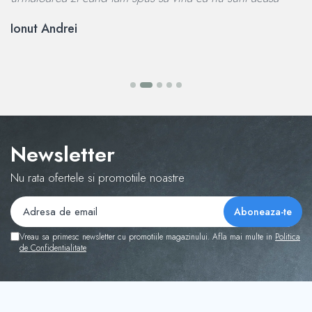
re
Ionut Andrei
R
Newsletter
Nu rata ofertele si promotiile noastre
Vreau sa primesc newsletter cu promotiile magazinului. Afla mai multe in
Politica
de Confidentialitate