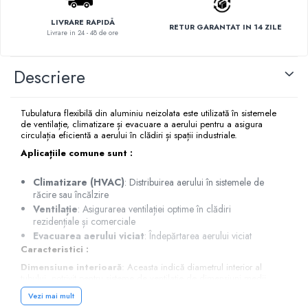
LIVRARE RAPIDĂ
RETUR GARANTAT IN 14 ZILE
Livrare in 24 - 48 de ore
Descriere
Tubulatura flexibilă din aluminiu neizolata este utilizată în sistemele
de ventilație, climatizare și evacuare a aerului pentru a asigura
circulația eficientă a aerului în clădiri și spații industriale.
Aplicațiile comune sunt :
Climatizare (HVAC)
: Distribuirea aerului în sistemele de
răcire sau încălzire
Ventilație
: Asigurarea ventilației optime în clădiri
rezidențiale și comerciale
Evacuarea aerului viciat
: Îndepărtarea aerului viciat
Caracteristici :
Dimensiune interioară
: Aceasta indică diametrul interior al
tubului, potrivit pentru sisteme de ventilație de dimensiuni medii.
Temperatura de utilizare
:
-30°C până la +140°C
: Acest
Vezi mai mult
interval de temperatură face tubulatura potrivită pentru utilizare în