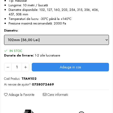
Tip: Neizolat
Lungime: 10 metri / bucată
Diametre disponibile: 102, 127, 160, 203, 254, 315, 356, 406,
457, 508 mm
Temperaturi de lucru: -30°C până la +140°C
Presiune maximă recomandată: 2000 Pa
Diametru
:
IN STOC
Durata de livrare:
1-2 zile lucratoare
Adauga in cos
Cod Produs:
TFAN102
Ai nevoie de ajutor?
0758072469
Adauga la Favorite
Cere informatii