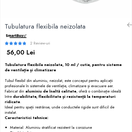
Trape Acces
Valve
Tubulatura flexibila neizolata
2 Review-uri
56,00 Lei
Tubulatura flexibila neizolata, 10 ml / cutie
, pentru sisteme
de ventilație și climatizare
Tubul flexibil din aluminiu, neizolat, este conceput pentru aplicații
profesionale în sistemele de ventilație, climatizare și evacuare aer.
Fabricat din
aluminiu de înaltă calitate
, oferă o combinație ideală
între
durabilitate, flexibilitate și rezistență la temperaturi
ridicate
.
Ideal pentru spații restrânse, unde conductele rigide sunt dificil de
instalat.
Caracteristici tehnice:
Material: Aluminiu stratificat rezistent la coroziune