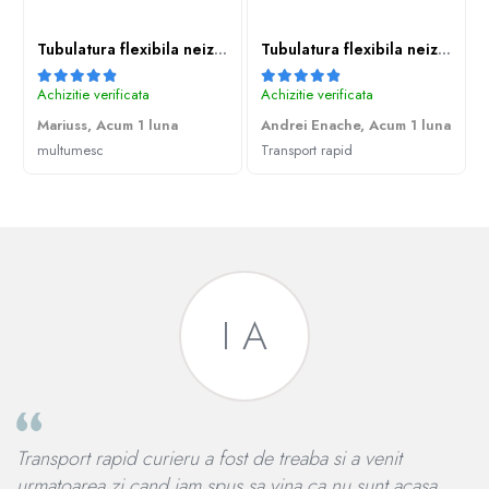
Tubulatura flexibila neizolata
Tubulatura flexibila neizolata
Achizitie verificata
Achizitie verificata
Mariuss,
Acum 1 luna
Andrei Enache,
Acum 1 luna
multumesc
Transport rapid
I A
Transport rapid curieru a fost de treaba si a venit
Ap
din
urmatoarea zi cand iam spus sa vina ca nu sunt acasa
pr