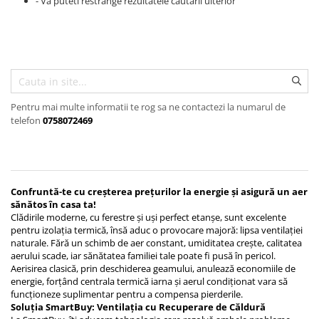
- Va puteti restrange rezultatele cautarii ulterior
Trape Acces
Valve
Pentru mai multe informatii te rog sa ne contactezi la numarul de
telefon
0758072469
Confruntă-te cu creșterea prețurilor la energie și asigură un aer
sănătos în casa ta!
Clădirile moderne, cu ferestre și uși perfect etanșe, sunt excelente
pentru izolația termică, însă aduc o provocare majoră: lipsa ventilației
naturale. Fără un schimb de aer constant, umiditatea crește, calitatea
aerului scade, iar sănătatea familiei tale poate fi pusă în pericol.
Aerisirea clasică, prin deschiderea geamului, anulează economiile de
energie, forțând centrala termică iarna și aerul condiționat vara să
funcționeze suplimentar pentru a compensa pierderile.
Soluția SmartBuy: Ventilația cu Recuperare de Căldură