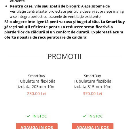
eficiente.
Pentru case, vile sau spații de birouri:
Alege sisteme de
ventilație centralizate, proiectate pentru a deservi suprafețe mari și
a se integra perfect cu traseele de ventilație existente.
Fă o alegere inteligentă pentru casa și bugetul tău. La SmartBuy
găsești soluții eficiente pentru o reducere semnificativă a
pierderilor de căldură și un confort de durată. Explorează acum
oferta noastră de recuperatoare de căldură!
PROMOTII
SmartBuy
SmartBuy
Tubulatura flexibila
Tubulatura flexibila
izolata 203mm 10m
izolata 315mm 10m
230,00 Lei
370,00 Lei
IN STOC
IN STOC
ADAUGA IN COS
ADAUGA IN COS