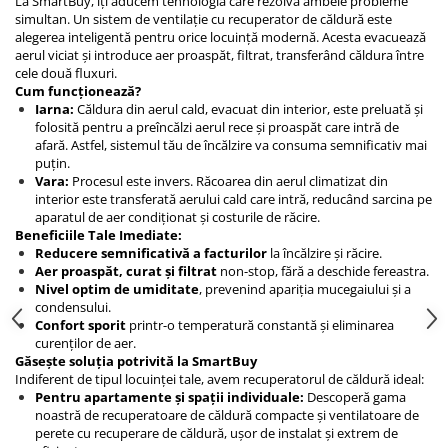
La SmartBuy, îți aducem tehnologia care rezolvă ambele probleme
simultan. Un sistem de ventilație cu recuperator de căldură este
alegerea inteligentă pentru orice locuință modernă. Acesta evacuează
aerul viciat și introduce aer proaspăt, filtrat, transferând căldura între
cele două fluxuri.
Cum funcționează?
Iarna:
Căldura din aerul cald, evacuat din interior, este preluată și
folosită pentru a preîncălzi aerul rece și proaspăt care intră de
afară. Astfel, sistemul tău de încălzire va consuma semnificativ mai
puțin.
Vara:
Procesul este invers. Răcoarea din aerul climatizat din
interior este transferată aerului cald care intră, reducând sarcina pe
aparatul de aer condiționat și costurile de răcire.
Beneficiile Tale Imediate:
Reducere semnificativă a facturilor
la încălzire și răcire.
Aer proaspăt, curat și filtrat
non-stop, fără a deschide fereastra.
Nivel optim de umiditate
, prevenind apariția mucegaiului și a
condensului.
Confort sporit
printr-o temperatură constantă și eliminarea
curenților de aer.
Găsește soluția potrivită la SmartBuy
Indiferent de tipul locuinței tale, avem recuperatorul de căldură ideal:
Pentru apartamente și spații individuale:
Descoperă gama
noastră de recuperatoare de căldură compacte și ventilatoare de
perete cu recuperare de căldură, ușor de instalat și extrem de