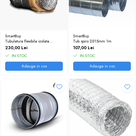
SmartBuy
SmartBuy
Tubulatura flexibila izolata
Tub spiro D315mm 1m
203mm 10m
230,00 Lei
107,00 Lei
IN STOC
IN STOC
Adauga in cos
Adauga in cos