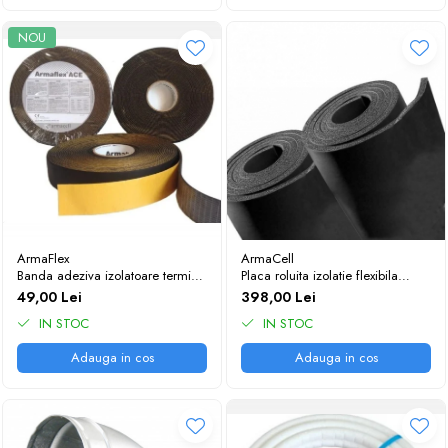
NOU
ArmaFlex
ArmaCell
Banda adeziva izolatoare termic
Placa roluita izolatie flexibila
Armaflex ACE TAPE 15m
elastomerica Armaflex ACE gr.13
49,00 Lei
398,00 Lei
mm | 8 m2
IN STOC
IN STOC
Adauga in cos
Adauga in cos