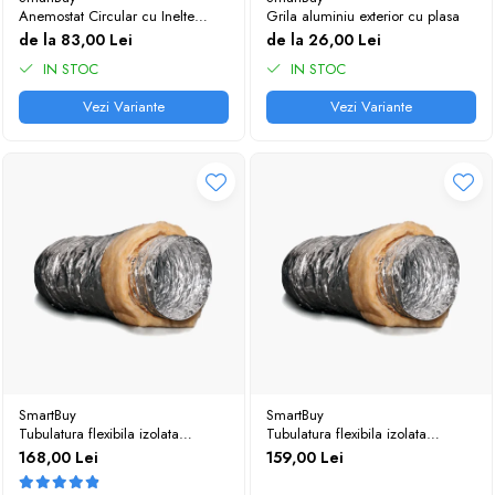
Trape Acces
Anemostat Circular cu Inelte
Grila aluminiu exterior cu plasa
Concentrice - Reglaj Debit Aer
de la 83,00 Lei
de la 26,00 Lei
Valve
IN STOC
IN STOC
Vezi Variante
Vezi Variante
SmartBuy
SmartBuy
Tubulatura flexibila izolata
Tubulatura flexibila izolata
127mm 10m
102mm 10m
168,00 Lei
159,00 Lei