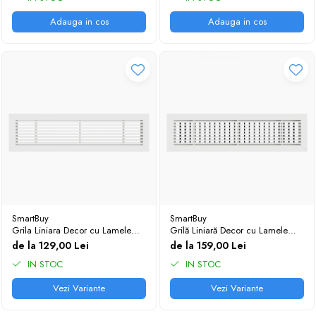
Adauga in cos
Adauga in cos
SmartBuy
SmartBuy
Grila Liniara Decor cu Lamele
Grilă Liniară Decor cu Lamele
Fixe 0° din Aluminiu — Grilă
Fixe 0° din Aluminiu și Dublu
de la 129,00 Lei
de la 159,00 Lei
Ventilație Liniară
Deflector — Grilă Ventilație
IN STOC
Liniară
IN STOC
Vezi Variante
Vezi Variante