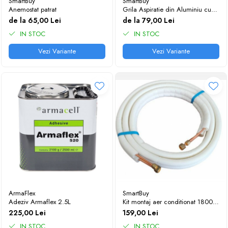
SmartBuy
SmartBuy
Anemostat patrat
Grila Aspiratie din Aluminiu cu
Lamele Fixe la 45° SD - Ventilatie
de la 65,00 Lei
de la 79,00 Lei
si Recirculare Aer
IN STOC
IN STOC
Vezi Variante
Vezi Variante
ArmaFlex
SmartBuy
Adeziv Armaflex 2.5L
Kit montaj aer conditionat 18000
BTU, teava 1/4 - 1/2 - 3 metri
225,00 Lei
159,00 Lei
IN STOC
IN STOC