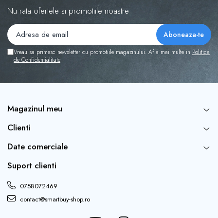
Nu rata ofertele si promotiile noastre
Vreau sa primesc newsletter cu promotiile magazinului. Afla mai multe in
Politica
de Confidentialitate
Magazinul meu
Clienti
Date comerciale
Suport clienti
0758072469
contact@smartbuy-shop.ro