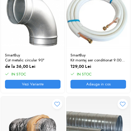
SmartBuy
SmartBuy
Cot metalic circular 90°
Kit montaj aer conditionat 9.000-
12.000 BTU, teava 1/4 - 3/8 - 3
de la 36,00 Lei
129,00 Lei
metri
IN STOC
IN STOC
Vezi Variante
Adauga in cos