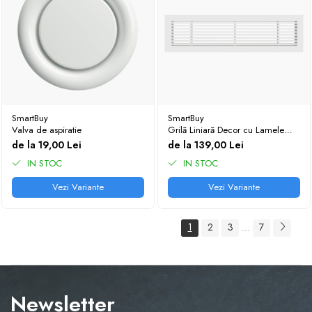
SmartBuy
SmartBuy
Valva de aspiratie
Grilă Liniară Decor cu Lamele
Fixe 15° din Aluminiu — Grilă
de la 19,00 Lei
de la 139,00 Lei
Ventilație Liniară
IN STOC
IN STOC
Vezi Variante
Vezi Variante
1
2
3
7
...
Newsletter