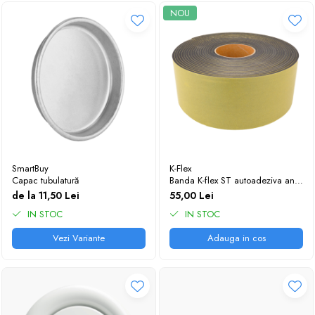
NOU
SmartBuy
K-Flex
Capac tubulatură
Banda K-flex ST autoadeziva anti-
condens 10mx100mmx3mm
de la 11,50 Lei
55,00 Lei
IN STOC
IN STOC
Vezi Variante
Adauga in cos