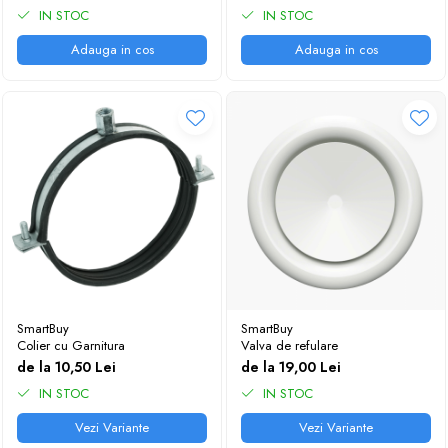
IN STOC
IN STOC
Adauga in cos
Adauga in cos
SmartBuy
SmartBuy
Colier cu Garnitura
Valva de refulare
de la 10,50 Lei
de la 19,00 Lei
IN STOC
IN STOC
Vezi Variante
Vezi Variante