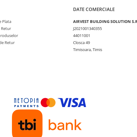
DATE COMERCIALE
 Plata
AIRVEST BUILDING SOLUTION S.R
e Retur
J2021001340355
Produselor
44011001
de Retur
Closca 49
Timisoara, Timis