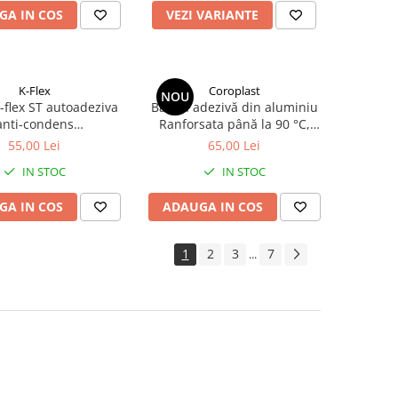
GA IN COS
VEZI VARIANTE
K-Flex
Coroplast
NOU
flex ST autoadeziva
Bandă adezivă din aluminiu
anti-condens
Ranforsata până la 90 °C,
mx100mmx3mm
întărită, 50mm, 50 m
55,00 Lei
65,00 Lei
IN STOC
IN STOC
GA IN COS
ADAUGA IN COS
1
2
3
7
...