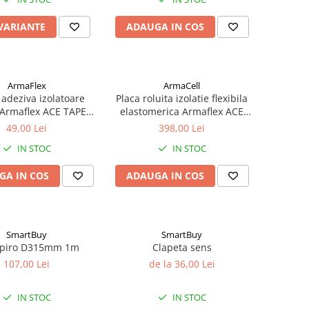
 VARIANTE
ADAUGA IN COS
ArmaFlex
ArmaCell
adeziva izolatoare
Placa roluita izolatie flexibila
 Armaflex ACE TAPE
elastomerica Armaflex ACE
15m
gr.13 mm | 8 m2
49,00 Lei
398,00 Lei
IN STOC
IN STOC
GA IN COS
ADAUGA IN COS
SmartBuy
SmartBuy
spiro D315mm 1m
Clapeta sens
107,00 Lei
de la 36,00 Lei
IN STOC
IN STOC