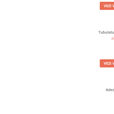
Grile Liniare Decorative
VEZI 
Anemostate
Accesorii
Produse Arhitecturale
Tubulatur
Trape Acces
d
Valve
Izolatii Tehnice
Izolatie Placi
VEZI 
Accesorii
Adez