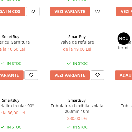
A IN COS
VEZI VARIANTE
VEZI
SmartBuy
SmartBuy
NOU
er cu Garnitura
Valva de refulare
Banda 
termic
e la 10,50 Lei
de la 19,00 Lei
IN STOC
IN STOC
VARIANTE
VEZI VARIANTE
ADAU
SmartBuy
SmartBuy
talic circular 90°
Tubulatura flexibila izolata
Tub 
203mm 10m
e la 36,00 Lei
230,00 Lei
IN STOC
IN STOC