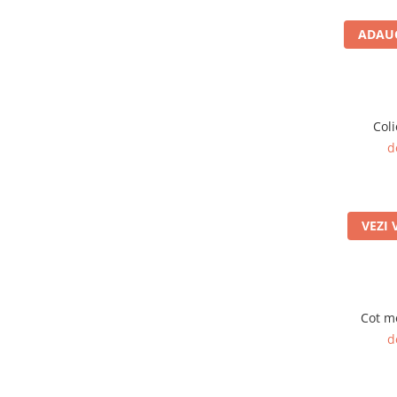
Tubulatura Spiro
Tubulatura Spiro
ADAUG
Tubulatura Spiro Inox
Tubulatura Flexibila
Tub Flexibil Izolat
Tub Flexibil NeIzolat
Coli
d
Accesorii
Ventilatie
Difuzoare Climatizare - Ventilatie
VEZI 
Difuzoare Jet
Difuzoare Turbionare
Grile Climatizare - Ventilatie
Grile
Cot me
Grila Tubulatura
d
Grile Acces
Grile de Pardoseala
Grile Exterior