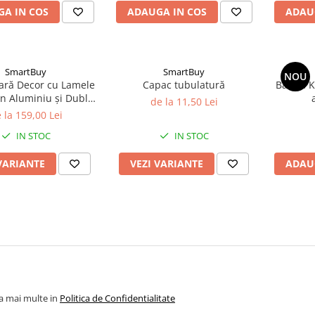
A IN COS
ADAUGA IN COS
ADAU
SmartBuy
SmartBuy
NOU
iară Decor cu Lamele
Capac tubulatură
Banda K-
in Aluminiu și Dublu
de la 11,50 Lei
r — Grilă Ventilație
10
 la 159,00 Lei
Liniară
IN STOC
IN STOC
VARIANTE
VEZI VARIANTE
ADAU
la mai multe in
Politica de Confidentialitate