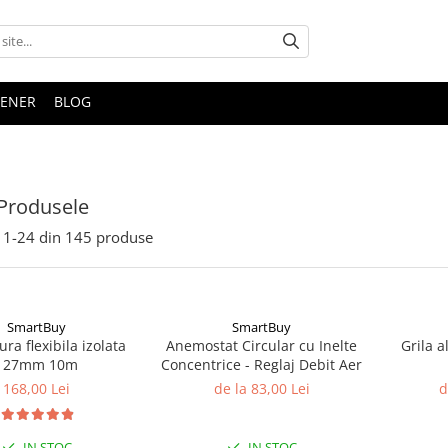
TENER
BLOG
Produsele
1-
24
din
145
produse
SmartBuy
SmartBuy
ra flexibila izolata
Anemostat Circular cu Inelte
Grila a
127mm 10m
Concentrice - Reglaj Debit Aer
168,00 Lei
de la 83,00 Lei
d
IN STOC
IN STOC