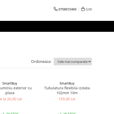
0758072469
0,00
Ordoneaza:
SmartBuy
SmartBuy
luminiu exterior cu
Tubulatura flexibila izolata
plasa
102mm 10m
e la 26,00 Lei
159,00 Lei
IN STOC
IN STOC