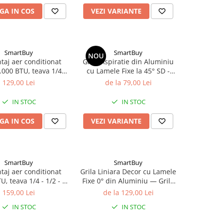
GA IN COS
VEZI VARIANTE
SmartBuy
SmartBuy
NOU
taj aer conditionat
Grila Aspiratie din Aluminiu
.000 BTU, teava 1/4 -
cu Lamele Fixe la 45° SD -
3/8 - 3 metri
Ventilatie si Recirculare Aer
129,00 Lei
de la 79,00 Lei
IN STOC
IN STOC
GA IN COS
VEZI VARIANTE
SmartBuy
SmartBuy
taj aer conditionat
Grila Liniara Decor cu Lamele
, teava 1/4 - 1/2 - 3
Fixe 0° din Aluminiu — Grilă
metri
Ventilație Liniară
159,00 Lei
de la 129,00 Lei
IN STOC
IN STOC