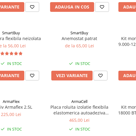
VARIANTE
ADAUGA IN COS
ADAU
SmartBuy
SmartBuy
a flexibila neizolata
Anemostat patrat
Kit mon
9.000-12
e la 56,00 Lei
de la 65,00 Lei
IN STOC
IN STOC
VARIANTE
VEZI VARIANTE
ADAU
ArmaFlex
ArmaCell
iv Armaflex 2.5L
Placa roluita izolatie flexibila
Kit mon
elastomerica autoadeziva
18000 BTU
225,00 Lei
Armaflex ACE gr.19 mm | 6
465,00 Lei
m2
IN STOC
IN STOC