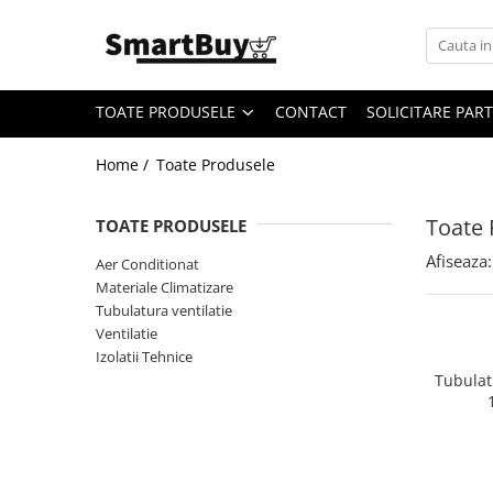
Toate Produsele
TOATE PRODUSELE
CONTACT
SOLICITARE PAR
Aer Conditionat
Aer Conditionat
Home /
Toate Produsele
Aer Conditionat - Accesorii
Materiale Climatizare
Toate 
TOATE PRODUSELE
Benzi Izolatoare
Afiseaza:
Aer Conditionat
Igienizare si intretinere AC
Materiale Climatizare
Tubulatura ventilatie
Suporti/Console
Ventilatie
Tubulatura ventilatie
Izolatii Tehnice
Fitinguri Tubulatura
Tubulatu
Fitinguri spiro
Fitinguri spiro cu Garnitura
Fitinguri spiro INOX