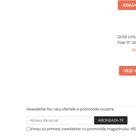
ADAUG
Grilă Lin
Fixe 0° d
Deflecto
de
VEZI 
Newsletter
Nu rata ofertele si promotiile noastre
Vreau sa primesc newsletter cu promotiile magazinului. Af