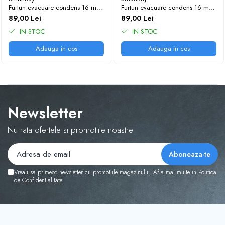
Trape Acces
Furtun evacuare condens 16 mm
Furtun evacuare condens 16 mm
- alb
- transparent
89,00 Lei
89,00 Lei
Valve
IN STOC
IN STOC
Adauga in cos
Adauga in cos
Newsletter
Nu rata ofertele si promotiile noastre
Vreau sa primesc newsletter cu promotiile magazinului. Afla mai multe in
Politica
de Confidentialitate