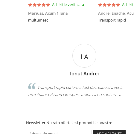
Achizitie verificata
Achizit
Mariuss,
Acum 1 luna
Andrei Enache,
Acu
multumesc
Transport rapid
I A
Ionut Andrei
ea
Transport rapid curieru a fost de treaba si a venit
 partea
urmatoarea zi cand iam spus sa vina ca nu sunt acasa
Newsletter
Nu rata ofertele si promotiile noastre