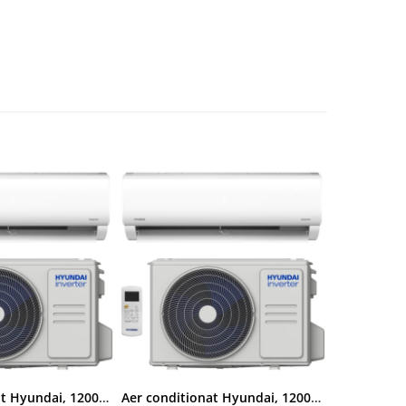
Aer conditionat Hyundai, 12000 BTU, Clasa A++/A+, Inverter, kit Wi-Fi inclus
Aer conditionat Hyundai, 12000 BTU, Clasa A++/A+, Inverter, kit Wi-Fi inclus