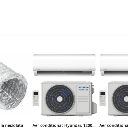
ila neizolata
Aer conditionat Hyundai, 12000 BTU, Clasa A++/A+, Inverter, kit Wi-Fi inclus