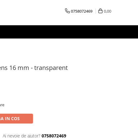
0758072469
0,00
ens 16 mm - transparent
are
A IN COS
Ai nevoie de ajutor?
0758072469