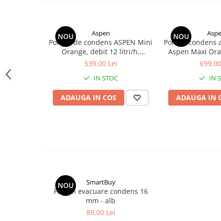
Aspen
Asp
NOU
NOU
Pompa de condens ASPEN Mini
Pompa condens a
Orange, debit 12 litri/h,
Aspen Maxi Ora
inaltime pompare 10 metri,
litri/h, inalti
539,00 Lei
699,00
nivel de zgomot 21 dB(A)
metri, nivel de 
IN STOC
IN 
ADAUGA IN COS
ADAUGA IN 
SmartBuy
NOU
Furtun evacuare condens 16
mm - alb
89,00 Lei