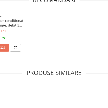
en
er conditionat
nge, debit 35
me pompare 15
 Lei
zgomot 35 dB(A)
STOC
COS
PRODUSE SIMILARE