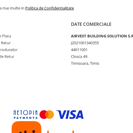
la mai multe in
Politica de Confidentialitate
DATE COMERCIALE
 Plata
AIRVEST BUILDING SOLUTION S.R
e Retur
J2021001340355
Produselor
44011001
de Retur
Closca 49
Timisoara, Timis