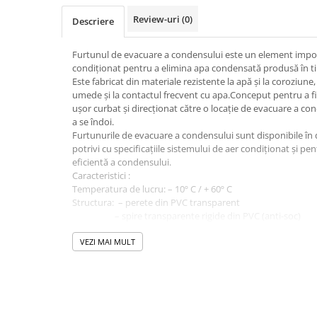
Grile
Review-uri
(0)
Descriere
Grila Tubulatura
Grile Acces
Furtunul de evacuare a condensului este un element impor
Grile de Pardoseala
condiționat pentru a elimina apa condensată produsă în ti
Este fabricat din materiale rezistente la apă și la coroziune, 
Grile Exterior
umede și la contactul frecvent cu apa.Conceput pentru a fi fl
Grile Liniare Decorative
ușor curbat și direcționat către o locație de evacuare a con
Anemostate
a se îndoi.
Furtunurile de evacuare a condensului sunt disponibile în 
Accesorii
potrivi cu specificațiile sistemului de aer condiționat și p
eficientă a condensului.
Produse Arhitecturale
Caracteristici :
Trape Acces
Temperatura de lucru: – 10º C / + 60º C
Structura: – perete din PVC transparent
Valve
– spire transparente rigide din PVC (anti-soc)
– colacul are 25ml
Izolatii Tehnice
Se achizitioneaza la colac.
VEZI MAI MULT
Izolatie Placi
Accesorii