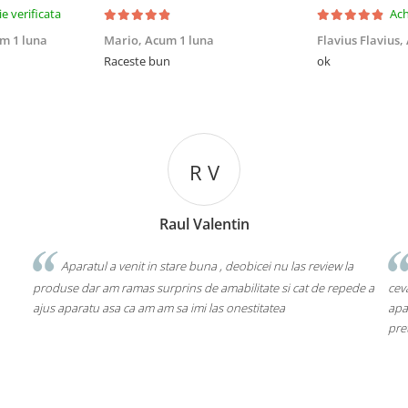
ie verificata
Ach
m 1 luna
Mario,
Acum 1 luna
Flavius Flavius,
Raceste bun
ok
R V
Raul Valentin
Aparatul a venit in stare buna , deobicei nu las review la
prima
produse dar am ramas surprins de amabilitate si cat de repede a
ceva chinez
ajus aparatu asa ca am am sa imi las onestitatea
aparatul ra
pretul ast