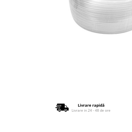
Fitinguri Tubulatura
Fitinguri spiro
Fitinguri spiro cu Garnitura
Fitinguri spiro INOX
Tubulatura Spiro
Tubulatura Spiro
Tubulatura Spiro Inox
Tubulatura Flexibila
Tub Flexibil Izolat
Tub Flexibil NeIzolat
Accesorii
Distribuie
Ventilatie
pe
Difuzoare Climatizare - Ventilatie
Facebook
Livrare rapidă
Livrare in 24 - 48 de ore
Difuzoare Jet
Difuzoare Turbionare
Grile Climatizare - Ventilatie