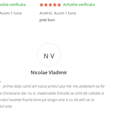
izitie verificata
Achizitie verificata
Acum 1 luna
Andrei,
Acum 1 luna
Iulian Boitor
pret bun
Calitatea foa
N V
Nicolae Vladimir
 data cand am vazut pretul asa mic ma asteptam sa fie
Eu una ma prega
arie dar nu e, materialele folosite se simt de calitate si
urmeze, pret mic, su
ceste foarte bine pe langa vine si cu kit wifi rar la
a