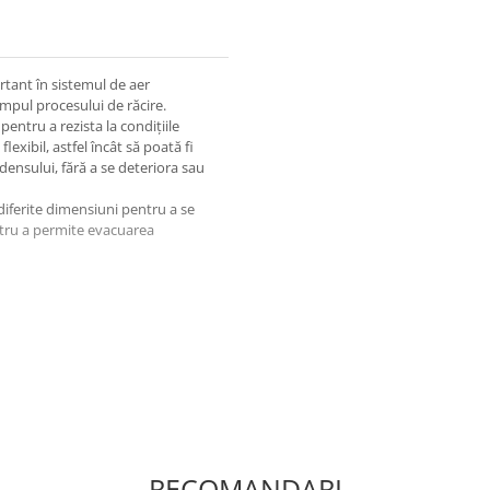
tant în sistemul de aer
mpul procesului de răcire.
pentru a rezista la condițiile
exibil, astfel încât să poată fi
densului, fără a se deteriora sau
diferite dimensiuni pentru a se
entru a permite evacuarea
RECOMANDARI