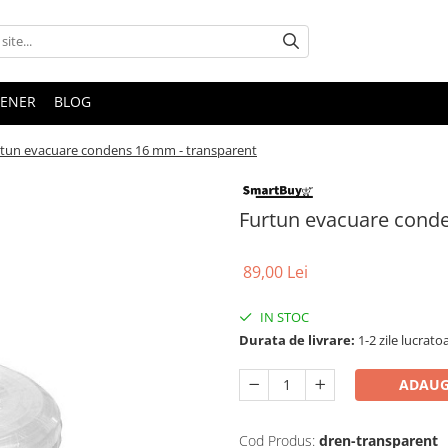
TENER
BLOG
tun evacuare condens 16 mm - transparent
Furtun evacuare cond
89,00 Lei
IN STOC
Durata de livrare:
1-2 zile lucrato
ADAUG
Cod Produs:
dren-transparent