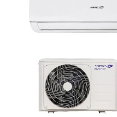
Tubulatura Spiro
Tubulatura Spiro
Tubulatura Spiro Inox
Tubulatura Flexibila
Tub Flexibil Izolat
Tub Flexibil NeIzolat
Accesorii
Ventilatie
Difuzoare Climatizare - Ventilatie
Difuzoare Jet
Difuzoare Turbionare
Grile Climatizare - Ventilatie
Grile
Grila Tubulatura
Grile Acces
Grile de Pardoseala
Grile Exterior