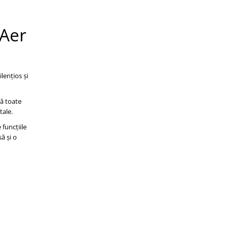
 Aer
ilențios și
ză toate
tale.
funcțiile
ă și o