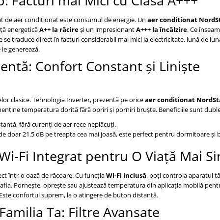
p: Facturi mai Mici cu Clasa A+++
rat de aer condiționat este consumul de energie. Un
aer conditionat NordS
ță energetică
A++ la răcire
și un impresionant
A+++ la încălzire
. Ce însea
e traduce direct în facturi considerabil mai mici la electricitate, lună de lun
 le generează.
gentă: Confort Constant și Liniște
lor clasice. Tehnologia Inverter, prezentă pe orice
aer conditionat NordSt
ine temperatura dorită fără opriri și porniri bruște. Beneficiile sunt duble
tă, fără curenți de aer rece neplăcuți.
e doar 21.5 dB pe treapta cea mai joasă, este perfect pentru dormitoare și b
 Wi-Fi Integrat pentru O Viață Mai S
irect într-o oază de răcoare. Cu funcția
Wi-Fi inclusă
, poți controla aparatul 
i afla. Pornește, oprește sau ajustează temperatura din aplicația mobilă pent
. Este confortul suprem, la o atingere de buton distanță.
Familia Ta: Filtre Avansate