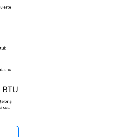
N8 este
tul:
nda, nu
0 BTU
elor și
i sus.