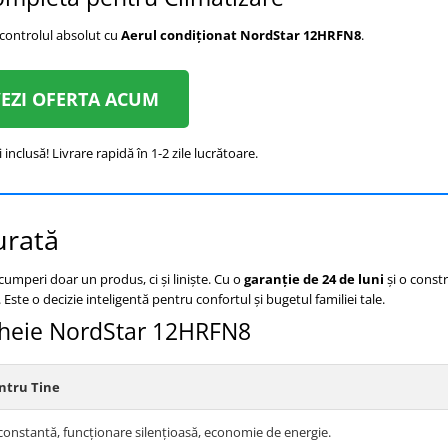
 controlul absolut cu
Aerul condiționat NordStar 12HRFN8
.
EZI OFERTA ACUM
 inclusă! Livrare rapidă în 1-2 zile lucrătoare.
urată
 cumperi doar un produs, ci și liniște. Cu o
garanție de 24 de luni
și o constr
ste o decizie inteligentă pentru confortul și bugetul familiei tale.
 Cheie NordStar 12HRFN8
ntru Tine
onstantă, funcționare silențioasă, economie de energie.