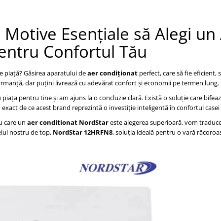
Motive Esențiale să Alegi un
entru Confortul Tău
e piață? Găsirea aparatului de
aer condiționat
perfect, care să fie eficient, s
ormanță, dar puțini livrează cu adevărat confort și economii pe termen lung.
u piața pentru tine și am ajuns la o concluzie clară. Există o soluție care bifea
exact de ce acest brand reprezintă o investiție inteligentă în confortul casei 
ru care un
aer conditionat NordStar
este alegerea superioară, vom traduce 
elul nostru de top,
NordStar 12HRFN8
, soluția ideală pentru o vară răcoroas