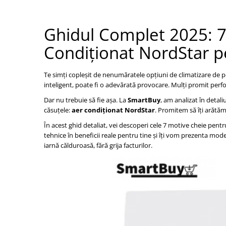
Grile Liniare Decorative
Anemostate
Ghidul Complet 2025: 7 
Accesorii
Condiționat NordStar p
Produse Arhitecturale
Trape Acces
Te simți copleșit de nenumăratele opțiuni de climatizare de p
inteligent, poate fi o adevărată provocare. Mulți promit perf
Valve
Dar nu trebuie să fie așa. La
SmartBuy
, am analizat în detali
Izolatii Tehnice
căsuțele:
aer condiționat NordStar
. Promitem să îți arătăm 
Izolatie Placi
În acest ghid detaliat, vei descoperi cele 7 motive cheie pent
Accesorii
tehnice în beneficii reale pentru tine și îți vom prezenta mod
iarnă călduroasă, fără grija facturilor.