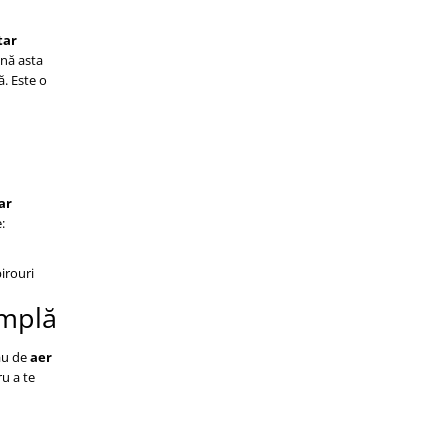
tar
mnă asta
ă. Este o
ar
:
irouri
implă
tău de
aer
ru a te