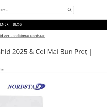
TENER
BLOG
id Aer Condiționat NordStar
hid 2025 & Cel Mai Bun Preț |
ian