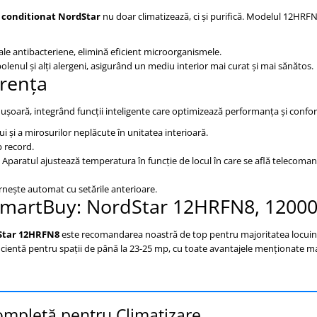
 conditionat NordStar
nu doar climatizează, ci și purifică. Modelul 12HRF
le antibacteriene, elimină eficient microorganismele.
olenul și alți alergeni, asigurând un mediu interior mai curat și mai sănătos.
erența
 ușoară, integrând funcții inteligente care optimizează performanța și confor
și a mirosurilor neplăcute în unitatea interioară.
p record.
Aparatul ajustează temperatura în funcție de locul în care se află telecoma
rnește automat cu setările anterioare.
SmartBuy: NordStar 12HRFN8, 1200
Star 12HRFN8
este recomandarea noastră de top pentru majoritatea locuinț
icientă pentru spații de până la 23-25 mp, cu toate avantajele menționate ma
ompletă pentru Climatizare