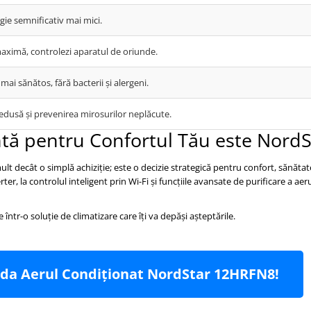
rgie semnificativ mai mici.
ximă, controlezi aparatul de oriunde.
mai sănătos, fără bacterii și alergeni.
dusă și prevenirea mirosurilor neplăcute.
ntă pentru Confortul Tău este NordS
lt decât o simplă achiziție; este o decizie strategică pentru confort, sănătate
er, la controlul inteligent prin Wi-Fi și funcțiile avansate de purificare a aeru
e într-o soluție de climatizare care îți va depăși așteptările.
nda Aerul Condiționat NordStar 12HRFN8!