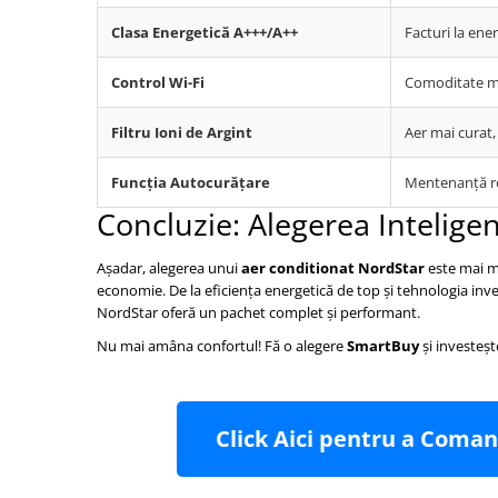
Clasa Energetică A+++/A++
Facturi la ene
Control Wi-Fi
Comoditate ma
Filtru Ioni de Argint
Aer mai curat, 
Funcția Autocurățare
Mentenanță re
Concluzie: Alegerea Intelige
Așadar, alegerea unui
aer conditionat NordStar
este mai mu
economie. De la eficiența energetică de top și tehnologia invert
NordStar oferă un pachet complet și performant.
Nu mai amâna confortul! Fă o alegere
SmartBuy
și investeșt
Click Aici pentru a Coma