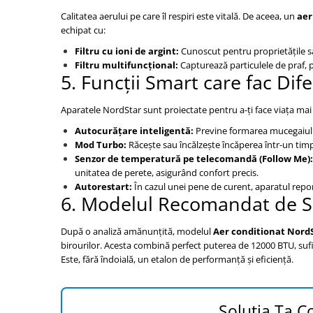
Calitatea aerului pe care îl respiri este vitală. De aceea, un
aer
echipat cu:
Filtru cu ioni de argint:
Cunoscut pentru proprietățile sa
Filtru multifuncțional:
Capturează particulele de praf, p
5. Funcții Smart care fac Dif
Aparatele NordStar sunt proiectate pentru a-ți face viața mai
Autocurățare inteligentă:
Previne formarea mucegaiului 
Mod Turbo:
Răcește sau încălzește încăperea într-un tim
Senzor de temperatură pe telecomandă (Follow Me):
unitatea de perete, asigurând confort precis.
Autorestart:
În cazul unei pene de curent, aparatul repo
6. Modelul Recomandat de 
După o analiză amănunțită, modelul
Aer conditionat Nord
birourilor. Acesta combină perfect puterea de 12000 BTU, suf
Este, fără îndoială, un etalon de performanță și eficiență.
Soluția Ta C