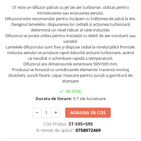
Grile Liniare Decorative
ST este un difuzor pătrat cu jet de aer turbionar, utilizat pentru
introducerea sau evacuarea aerului.
Anemostate
Difuzorul este recomandat pentru încăperi cu înălțimea de până la 4m.
Designul lamelelor, dispunerea lor radială și acțiunea turbionară
Accesorii
determină un nivel ridicat al ratei inducției.
Produse Arhitecturale
Difuzorul se poate utiliza pentru instalații cu debit de aer constant sau
variabil.
Trape Acces
Lamelele difuzorului sunt fixe și dispuse radial la nivelul plăcii frontale.
Inducția aerului se produce rapid datorită acțiunii turbionare, având
Valve
ca rezultat o schimbare rapidă a temperaturii.
Izolatii Tehnice
Difuzorul are dimensiunile exterioare 595×595 mm.
Produsul se livrează cu următoarele elemente: traversă montaj
Izolatie Placi
(bracket), șurub fixare, capac mascare pentru șurub și garnitură de
etanșare
Accesorii
IN STOC
Durata de livrare:
5-7 zile lucratoare
ADAUGA IN COS
Cod Produs:
ST-595×595
Ai nevoie de ajutor?
0758072469