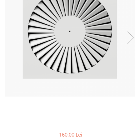
Tubulatura Spiro
Tubulatura Spiro
Tubulatura Spiro Inox
Tubulatura Flexibila
Tub Flexibil Izolat
Tub Flexibil NeIzolat
Accesorii
Ventilatie
Difuzoare Climatizare - Ventilatie
Difuzoare Jet
Difuzoare Turbionare
Grile Climatizare - Ventilatie
Grile
Grila Tubulatura
Grile Acces
Grile de Pardoseala
160,00 Lei
Grile Exterior