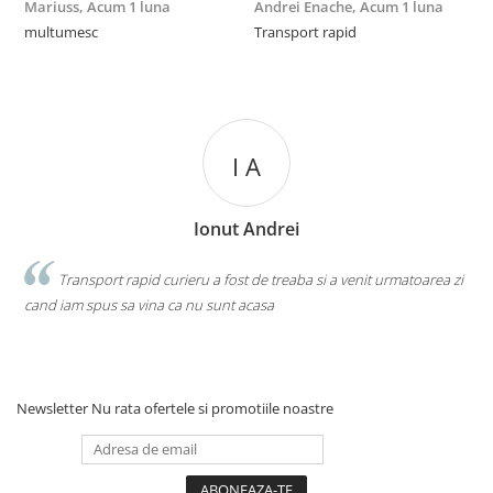
Mariuss,
Acum 1 luna
Andrei Enache,
Acum 1 luna
M
multumesc
Transport rapid
R
1 - Capac mascare
2 - Șurub fixare
3 - Difuzor ST
4 - Bracket (traversă montaj)
I A
5 - Plenum (opțional)
6 - Clapetă perforată (opțional)
Ionut Andrei
la
Transport rapid curieru a fost de treaba si a venit urmatoarea zi
cand iam spus sa vina ca nu sunt acasa
p
a
Newsletter
Nu rata ofertele si promotiile noastre