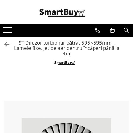
Toate Produsele
Aer Conditionat
Aer Conditionat
ST Difuzor turbionar pătrat 595×595mm -
Lamele fixe, jet de aer pentru încăperi până la
Aer Conditionat - Accesorii
4m
Materiale Climatizare
Benzi Izolatoare
Igienizare si intretinere AC
Suporti/Console
Tubulatura ventilatie
Fitinguri Tubulatura
Fitinguri spiro
Fitinguri spiro cu Garnitura
Fitinguri spiro INOX