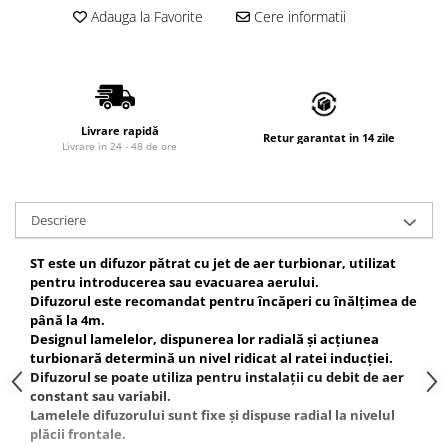
Adauga la Favorite
Cere informatii
Livrare rapidă
Retur garantat in 14 zile
Livrare in 24 - 48 de ore
Descriere
ST este un difuzor pătrat cu jet de aer turbionar, utilizat
pentru introducerea sau evacuarea aerului.
Difuzorul este recomandat pentru încăperi cu înălțimea de
până la 4m.
Designul lamelelor, dispunerea lor radială și acțiunea
turbionară determină un nivel ridicat al ratei inducției.
Difuzorul se poate utiliza pentru instalații cu debit de aer
constant sau variabil.
Lamelele difuzorului sunt fixe și dispuse radial la nivelul
plăcii frontale.