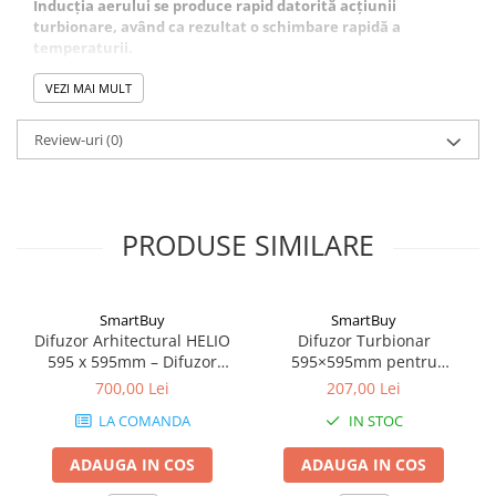
Inducția aerului se produce rapid datorită acțiunii
turbionare, având ca rezultat o schimbare rapidă a
temperaturii.
Difuzorul are dimensiunile exterioare 595×595 mm.
Produsul se livrează cu următoarele elemente: traversă
VEZI MAI MULT
montaj (bracket), șurub fixare, capac mascare pentru
șurub și garnitură de etanșare
Review-uri
(0)
Schiţă tehnică
PRODUSE SIMILARE
SmartBuy
SmartBuy
Difuzor Arhitectural HELIO
Difuzor Turbionar
595 x 595mm – Difuzor
595×595mm pentru
Turbionar pentru Ventilație
Introducerea și Evacuarea
700,00 Lei
207,00 Lei
Aerului - Lamele Ajustabile
LA COMANDA
IN STOC
și Performanță Ridicatăv
SW-R48
ADAUGA IN COS
ADAUGA IN COS