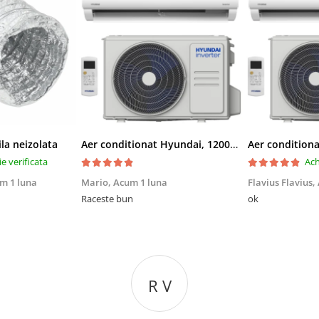
ila neizolata
Aer conditionat Hyundai, 12000 BTU, Clasa A++/A+, Inverter, kit Wi-Fi inclus
ie verificata
Ach
m 1 luna
Mario,
Acum 1 luna
Flavius Flavius,
Raceste bun
ok
R V