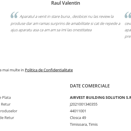
Raul Valentin
Aparatul a venit in stare buna , deobicei nu las review la
prima data
se dar am ramas surprins de amabilitate si cat de repede a
ceva chinezarie 
aparatu asa ca am am sa imi las onestitatea
aparatul raceste 
pretul asta
la mai multe in
Politica de Confidentialitate
DATE COMERCIALE
 Plata
AIRVEST BUILDING SOLUTION S.R
i
e Retur
J2021001340355
Produselor
44011001
(partea de jos a paginii).
de Retur
Closca 49
Timisoara, Timis