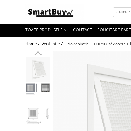
Toate Produsele
TOATE PRODUSELE
CONTACT
SOLICITARE PAR
Aer Conditionat
Aer Conditionat
Home /
Ventilatie /
Grilă Aspirație EGD-0 cu Ușă Acces și F
Aer Conditionat - Accesorii
Materiale Climatizare
Benzi Izolatoare
Cablu Electric
Furtun Evacuare
Igienizare si intretinere AC
Pompe de condens
Suporti/Console
Teava cupru
Tubulatura ventilatie