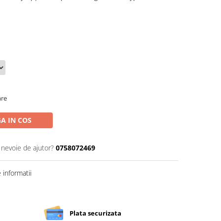
are
A IN COS
 nevoie de ajutor?
0758072469
informatii
Plata securizata