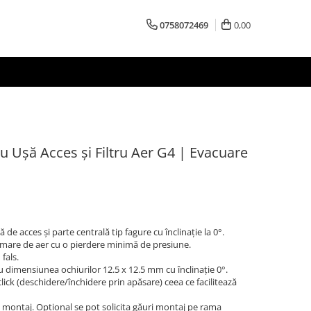
0758072469
0,00
cu Ușă Acces și Filtru Aer G4 | Evacuare
 de acces și parte centrală tip fagure cu înclinație la 0°.
 mare de aer cu o pierdere minimă de presiune.
fals.
cu dimensiunea ochiurilor 12.5 x 12.5 mm cu înclinație 0°.
lick (deschidere/închidere prin apăsare) ceea ce facilitează
i montaj. Opțional se pot solicita găuri montaj pe rama