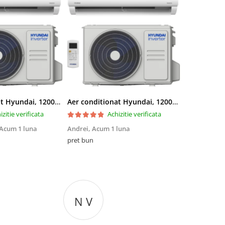
Aer conditionat Hyundai, 12000 BTU, Clasa A++/A+, Inverter, kit Wi-Fi inclus
Aer conditionat Hyundai, 12000 BTU, Clasa A++/A+, Inverter, kit Wi-Fi inclus
izitie verificata
Achizitie verificata
Acum 1 luna
Andrei,
Acum 1 luna
Iulian Boitor
pret bun
Calitatea foa
N V