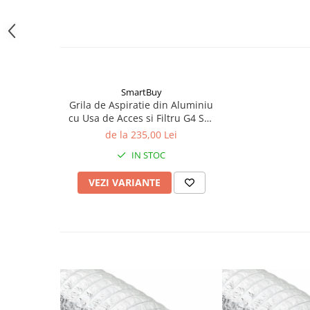
SmartBuy
Grila de Aspiratie din Aluminiu
cu Usa de Acces si Filtru G4 SD-
D - Trapa Vizitare
de la 235,00 Lei
Grila în poziție închisă
IN STOC
VEZI VARIANTE