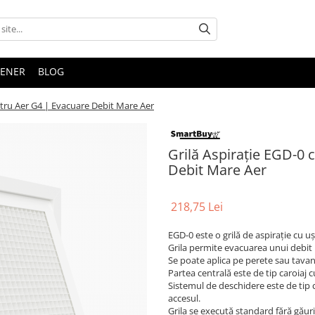
TENER
BLOG
iltru Aer G4 | Evacuare Debit Mare Aer
Grilă Aspirație EGD-0 
Debit Mare Aer
218,75 Lei
EGD-0 este o grilă de aspirație cu ușă
Grila permite evacuarea unui debit
Se poate aplica pe perete sau tavan 
Partea centrală este de tip caroiaj 
Sistemul de deschidere este de tip c
accesul.
Grila se execută standard fără găur