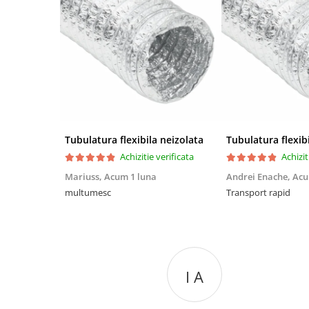
Grila în poziție deschisă
Tubulatura flexibila neizolata
Tubulatura flexib
Achizitie verificata
Achizit
Mariuss,
Acum 1 luna
Andrei Enache,
Acu
multumesc
Transport rapid
I A