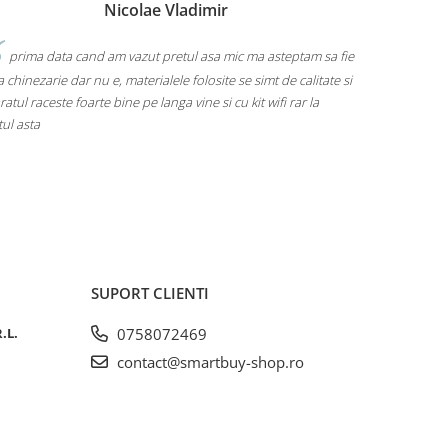
Nicolae Vladimir
Chi
 cand am vazut pretul asa mic ma asteptam sa fie
Eu una ma pregatesc 
dar nu e, materialele folosite se simt de calitate si
urmeze, pret mic, sunt mul
foarte bine pe langa vine si cu kit wifi rar la
SUPORT CLIENTI
.L.
0758072469
contact@smartbuy-shop.ro