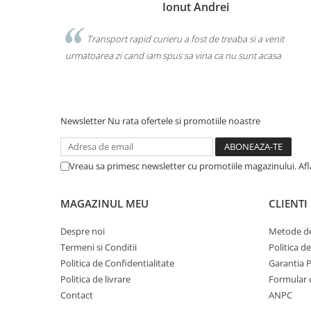
Ionut Andrei
Transport rapid curieru a fost de treaba si a venit
ea
urmatoarea zi cand iam spus sa vina ca nu sunt acasa
produ
ajus 
Newsletter
Nu rata ofertele si promotiile noastre
Vreau sa primesc newsletter cu promotiile magazinului. Af
Legendă
MAGAZINUL MEU
CLIENTI
Ak [m2] – Suprafața liberă
Veff [m/s] - Viteza aerului în grilă
Despre noi
Metode de
NR [dB(A)] - Nivelul de zgomot fără atenuarea camere
∆Pt [Pa] - Pierderea de presiune
Termeni si Conditii
Politica d
Politica de Confidentialitate
Garantia 
Pentru mai multe dimensiuni, consultați Fișa tehnică 
Politica de livrare
Formular 
Contact
ANPC