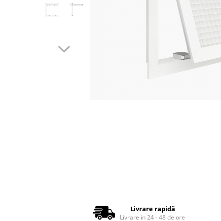
Fitinguri Tubulatura
Fitinguri spiro
Fitinguri spiro cu Garnitura
Fitinguri spiro INOX
Tubulatura Spiro
Tubulatura Spiro
Tubulatura Spiro Inox
Tubulatura Flexibila
Distribuie
pe
Tub Flexibil Izolat
Facebook
Tub Flexibil NeIzolat
Accesorii
Ventilatie
Difuzoare Climatizare - Ventilatie
Difuzoare Jet
Difuzoare Turbionare
Livrare rapidă
Grile Climatizare - Ventilatie
Livrare in 24 - 48 de ore