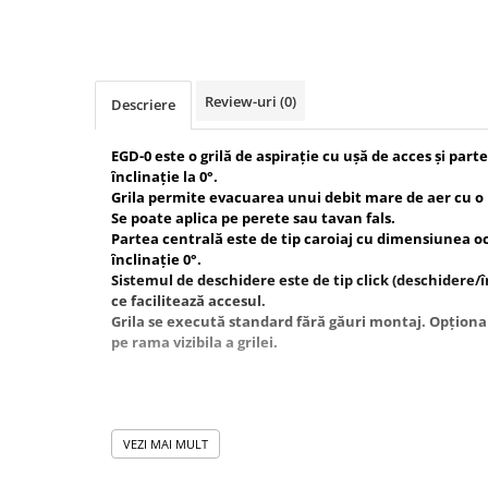
Grile
Grila Tubulatura
Grile Acces
Grile de Pardoseala
Review-uri
(0)
Descriere
Grile Exterior
EGD-0 este o grilă de aspirație cu ușă de acces și part
Grile Liniare Decorative
înclinație la 0°.
Anemostate
Grila permite evacuarea unui debit mare de aer cu o
Se poate aplica pe perete sau tavan fals.
Accesorii
Partea centrală este de tip caroiaj cu dimensiunea oc
Produse Arhitecturale
înclinație 0°.
Sistemul de deschidere este de tip click (deschidere/
Trape Acces
ce facilitează accesul.
Valve
Grila se execută standard fără găuri montaj. Opțional
pe rama vizibila a grilei.
Izolatii Tehnice
Izolatie Placi
Accesorii
Schiţă tehnică
VEZI MAI MULT