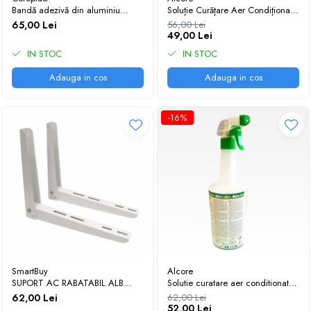
Trape Acces
Bandă adezivă din aluminiu
Soluție Curățare Aer Condiționat
Ranforsata până la 90 °C, întărită,
ALcore 500 ml – Spray
65,00 Lei
56,00 Lei
Valve
50mm, 50 m
Igienizare A/C Auto și Casnic
49,00 Lei
IN STOC
IN STOC
Adauga in cos
Adauga in cos
-16%
SmartBuy
Alcore
SUPORT AC RABATABIL ALB
Solutie curatare aer conditionat
55X45 pentru 18-24000 Btu
AlCore (pompă, 1 l)
62,00 Lei
62,00 Lei
52,00 Lei