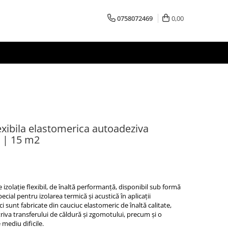
0758072469
0,00
flexibila elastomerica autoadeziva
 | 15 m2
 izolație flexibil, de înaltă performanță, disponibil sub formă
ecial pentru izolarea termică și acustică în aplicații
ci sunt fabricate din cauciuc elastomeric de înaltă calitate,
riva transferului de căldură și zgomotului, precum și o
 mediu dificile.