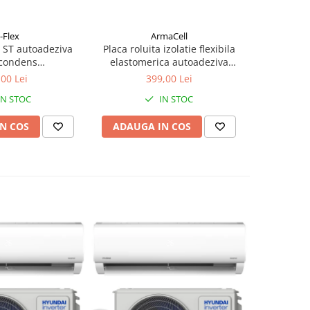
-Flex
ArmaCell
 ST autoadeziva
Placa roluita izolatie flexibila
Placa rolu
-condens
elastomerica autoadeziva
elastom
00mmx3mm
Armaflex ACE gr.32 mm | 3 m2
Armaflex 
,00 Lei
399,00 Lei
IN STOC
IN STOC
N COS
ADAUGA IN COS
ADAUG