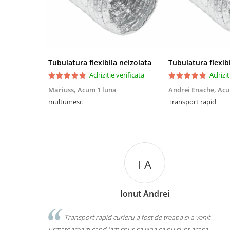
Tubulatura flexibila neizolata
Tubulatura flexib
Achizitie verificata
Achizit
Mariuss,
Acum 1 luna
Andrei Enache,
Acu
multumesc
Transport rapid
I A
Ionut Andrei
Transport rapid curieru a fost de treaba si a venit
Aparat
rmatoarea zi cand iam spus sa vina ca nu sunt acasa
produse dar