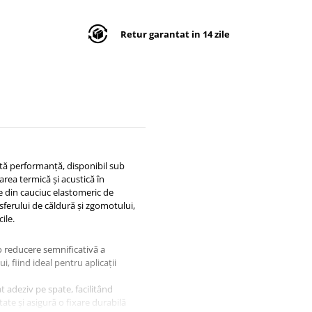
Retur garantat in 14 zile
altă performanță, disponibil sub
area termică și acustică în
ate din cauciuc elastomeric de
nsferului de căldură și zgomotului,
ile.
reducere semnificativă a
, fiind ideal pentru aplicații
t adeziv pe spate, facilitând
itate și asigură o fixare durabilă