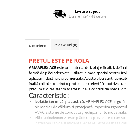
Grile
Grila Tubulatura
Livrare rapidă
Livrare in 24 - 48 de ore
Grile Acces
Grile de Pardoseala
Grile Exterior
Grile Liniare Decorative
Review-uri
(0)
Descriere
Anemostate
Accesorii
PRETUL ESTE PE ROLA
Produse Arhitecturale
ARMAFLEX ACE
este un material de izolație flexibil, de în
formă de plăci adezivate, utilizat în mod special pentru izol
Trape Acces
aplicații industriale și comerciale. Aceste plăci sunt fabric
Valve
înaltă calitate, oferind o protecție excelentă împotriva tra
precum și o rezistență foarte bună la condiții de mediu dific
Izolatii Tehnice
Caracteristici:
Izolatie Placi
Izolație termică și acustică:
ARMAFLEX ACE asigură o 
pierderilor de căldură și protejează împotriva zgomotului
Accesorii
HVAC, sisteme de conducte și echipamente industriale.
Plăci adezivate:
Aceste plăci sunt prevăzute cu un stra
instalarea rapidă și eficientă. Adezivul este de înaltă cal