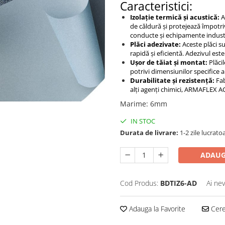
Caracteristici:
Izolație termică și acustică:
A
de căldură și protejează împotri
conducte și echipamente industr
Plăci adezivate:
Aceste plăci su
rapidă și eficientă. Adezivul este
Ușor de tăiat și montat:
Plăci
potrivi dimensiunilor specifice a
Durabilitate și rezistență:
Fab
alți agenți chimici, ARMAFLEX 
Marime
:
6mm
IN STOC
Durata de livrare:
1-2 zile lucrato
ADAUG
Cod Produs:
BDTIZ6-AD
Ai nev
Adauga la Favorite
Cere 