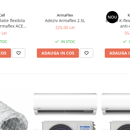
ell
ArmaFlex
K
NOU
latie flexibila
Adeziv Armaflex 2.5L
Banda K-flex
Armaflex ACE
anti
225,00 Lei
 | 8 m2
10mx1
 Lei
55
STOC
IN STOC
COS
ADAUGA IN COS
ADAUGA I