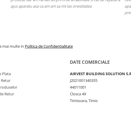
u asa ca am am sa imi las onestitatea
aparatul raceste foarte
pretul asta
la mai multe in
Politica de Confidentialitate
DATE COMERCIALE
 Plata
AIRVEST BUILDING SOLUTION S.R
e Retur
J2021001340355
Produselor
44011001
de Retur
Closca 49
Timisoara, Timis