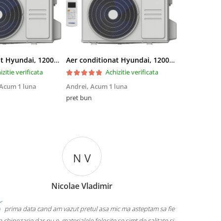
Aer conditionat Hyundai, 12000 BTU, Clasa A++/A+, Inverter, kit Wi-Fi inclus
Aer conditionat Hyundai, 12000 BTU, Clasa A++/A+, Inverter, kit Wi-Fi inclus
izitie verificata
Achizitie verificata
Acum 1 luna
Andrei,
Acum 1 luna
Iulian Boitor
pret bun
Calitatea foa
N V
C
Nicolae Vladimir
Chiarot
 am vazut pretul asa mic ma asteptam sa fie
Eu una ma pregatesc de cel
e, materialele folosite se simt de calitate si
urmeze, pret mic, sunt multumita