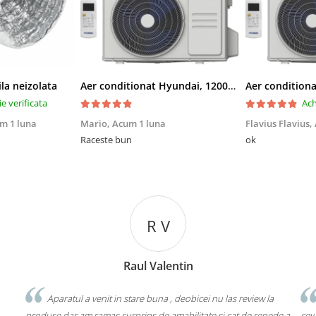
ila neizolata
Aer conditionat Hyundai, 12000 BTU, Clasa A++/A+, Inverter, kit Wi-Fi inclus
ie verificata
Ach
m 1 luna
Mario,
Acum 1 luna
Flavius Flavius,
Raceste bun
ok
R V
Raul Valentin
ul a venit in stare buna , deobicei nu las review la
prima data cand
 am ramas surprins de amabilitate si cat de repede a
ceva chinezarie dar nu 