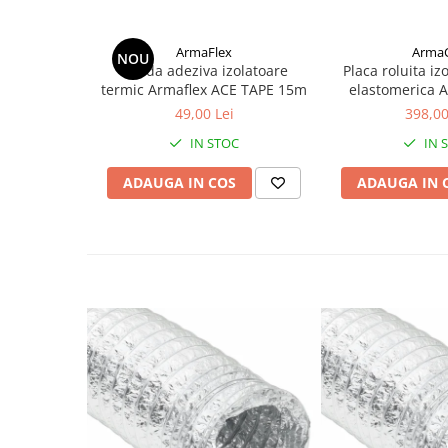
ArmaFlex
ArmaC
NOU
Banda adeziva izolatoare
Placa roluita izo
termic Armaflex ACE TAPE 15m
elastomerica 
gr.13 mm
49,00 Lei
398,00
IN STOC
IN 
ADAUGA IN COS
ADAUGA IN 