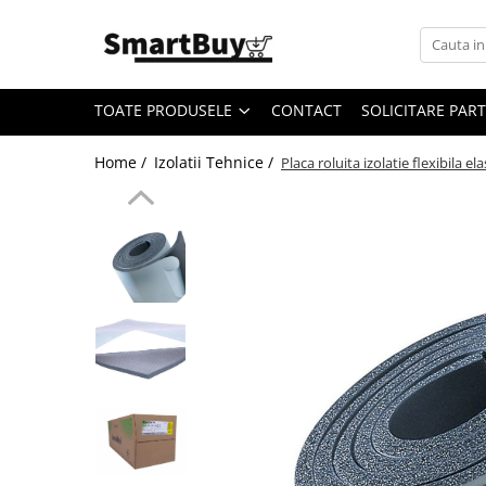
Toate Produsele
TOATE PRODUSELE
CONTACT
SOLICITARE PAR
Aer Conditionat
Aer Conditionat
Home /
Izolatii Tehnice /
Placa roluita izolatie flexibila
Aer Conditionat - Accesorii
Materiale Climatizare
Benzi Izolatoare
Cablu Electric
Furtun Evacuare
Igienizare si intretinere AC
Pompe de condens
Suporti/Console
Teava cupru
Tubulatura ventilatie