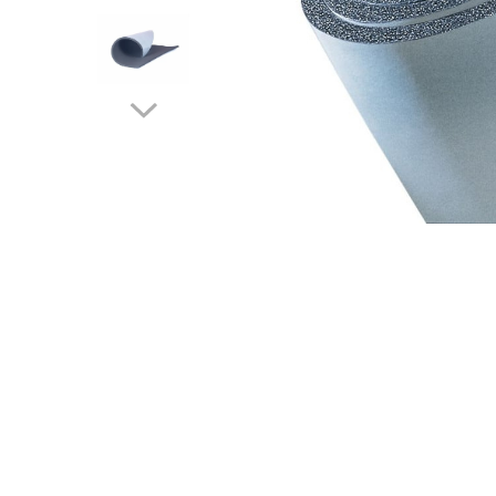
Fitinguri Tubulatura
Fitinguri spiro
Fitinguri spiro cu Garnitura
Fitinguri spiro INOX
Tubulatura Spiro
Tubulatura Spiro
Tubulatura Spiro Inox
Tubulatura Flexibila
Distribuie
pe
Tub Flexibil Izolat
Facebook
Tub Flexibil NeIzolat
Accesorii
Ventilatie
Difuzoare Climatizare - Ventilatie
Difuzoare Jet
Difuzoare Turbionare
Grile Climatizare - Ventilatie