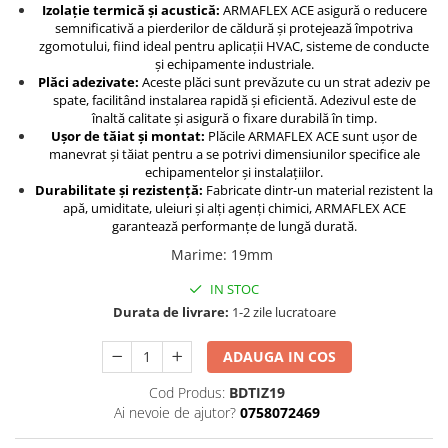
Izolație termică și acustică:
ARMAFLEX ACE asigură o reducere
semnificativă a pierderilor de căldură și protejează împotriva
zgomotului, fiind ideal pentru aplicații HVAC, sisteme de conducte
și echipamente industriale.
Plăci adezivate:
Aceste plăci sunt prevăzute cu un strat adeziv pe
spate, facilitând instalarea rapidă și eficientă. Adezivul este de
înaltă calitate și asigură o fixare durabilă în timp.
Ușor de tăiat și montat:
Plăcile ARMAFLEX ACE sunt ușor de
manevrat și tăiat pentru a se potrivi dimensiunilor specifice ale
echipamentelor și instalațiilor.
Durabilitate și rezistență:
Fabricate dintr-un material rezistent la
apă, umiditate, uleiuri și alți agenți chimici, ARMAFLEX ACE
garantează performanțe de lungă durată.
Marime
:
19mm
IN STOC
Durata de livrare:
1-2 zile lucratoare
ADAUGA IN COS
Cod Produs:
BDTIZ19
Ai nevoie de ajutor?
0758072469