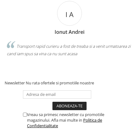
I A
Ionut Andrei
la
Transport rapid curieru a fost de treaba si a venit urmatoarea zi
cand iam spus sa vina ca nu sunt acasa
p
a
Newsletter
Nu rata ofertele si promotiile noastre
Vreau sa primesc newsletter cu promotiile
magazinului. Afla mai multe in
Politica de
Confidentialitate