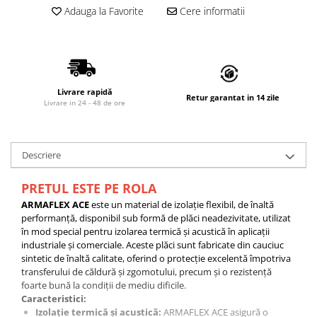
Adauga la Favorite
Cere informatii
Livrare rapidă
Retur garantat in 14 zile
Livrare in 24 - 48 de ore
Descriere
PRETUL ESTE PE ROLA
ARMAFLEX ACE
este un material de izolație flexibil, de înaltă
performanță, disponibil sub formă de plăci neadezivitate, utilizat
în mod special pentru izolarea termică și acustică în aplicații
industriale și comerciale. Aceste plăci sunt fabricate din cauciuc
sintetic de înaltă calitate, oferind o protecție excelentă împotriva
transferului de căldură și zgomotului, precum și o rezistență
foarte bună la condiții de mediu dificile.
Caracteristici:
Izolație termică și acustică:
ARMAFLEX ACE asigură o