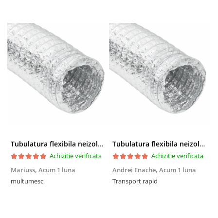
Tubulatura flexibila neizolata
Tubulatura flexibila neizolata
Achizitie verificata
Achizitie verificata
Mariuss,
Acum 1 luna
Andrei Enache,
Acum 1 luna
M
multumesc
Transport rapid
R