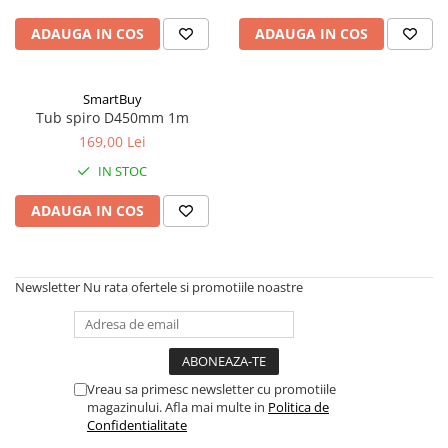
Grile
ADAUGA IN COS
ADAUGA IN COS
Grila Tubulatura
Grile Acces
Grile de Pardoseala
SmartBuy
Tub spiro D450mm 1m
Grile Exterior
169,00 Lei
Grile Liniare Decorative
Anemostate
IN STOC
Accesorii
ADAUGA IN COS
Produse Arhitecturale
Trape Acces
Newsletter
Nu rata ofertele si promotiile noastre
Valve
Izolatii Tehnice
Izolatie Placi
Accesorii
Vreau sa primesc newsletter cu promotiile
magazinului. Afla mai multe in
Politica de
Confidentialitate