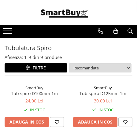
Toate Produsele
Aer Conditionat
Aer Conditionat
Tubulatura Spiro
Aer Conditionat - Accesorii
Afiseaza:
1-
9
din
9
produse
Materiale Climatizare
Benzi Izolatoare
FILTRE
Cablu Electric
Furtun Evacuare
SmartBuy
SmartBuy
Tub spiro D100mm 1m
Tub spiro D125mm 1m
Igienizare si intretinere AC
24,00 Lei
30,00 Lei
Pompe de condens
IN STOC
IN STOC
Suporti/Console
ADAUGA IN COS
ADAUGA IN COS
Teava cupru
Tubulatura ventilatie