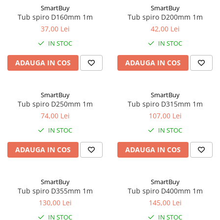
Fitinguri Tubulatura
SmartBuy
SmartBuy
Tub spiro D160mm 1m
Tub spiro D200mm 1m
Fitinguri spiro
37,00 Lei
42,00 Lei
Fitinguri spiro cu Garnitura
IN STOC
IN STOC
Fitinguri spiro INOX
Tubulatura Spiro
ADAUGA IN COS
ADAUGA IN COS
Tubulatura Spiro
Tubulatura Spiro Inox
SmartBuy
SmartBuy
Tubulatura Flexibila
Tub spiro D250mm 1m
Tub spiro D315mm 1m
74,00 Lei
107,00 Lei
Tub Flexibil Izolat
Tub Flexibil NeIzolat
IN STOC
IN STOC
Accesorii
ADAUGA IN COS
ADAUGA IN COS
Ventilatie
Difuzoare Climatizare - Ventilatie
SmartBuy
SmartBuy
Difuzoare Jet
Tub spiro D355mm 1m
Tub spiro D400mm 1m
Difuzoare Turbionare
130,00 Lei
145,00 Lei
Grile Climatizare - Ventilatie
IN STOC
IN STOC