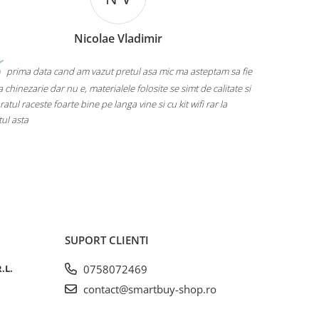
Nicolae Vladimir
prima data cand am vazut pretul asa mic ma asteptam sa fie
Eu una m
 chinezarie dar nu e, materialele folosite se simt de calitate si
urmeze, pret m
atul raceste foarte bine pe langa vine si cu kit wifi rar la
tul asta
SUPORT CLIENTI
.L.
0758072469
contact@smartbuy-shop.ro