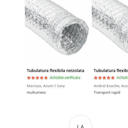
Tubulatura flexibila neizolata
Tubulatura flexib
Achizitie verificata
Achizit
Mariuss,
Acum 1 luna
Andrei Enache,
Acu
multumesc
Transport rapid
I A