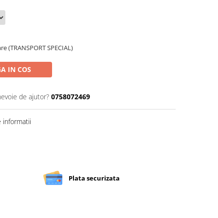
toare (TRANSPORT SPECIAL)
A IN COS
nevoie de ajutor?
0758072469
informatii
Plata securizata