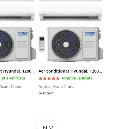
Aer conditionat Hyundai, 12000 BTU, Clasa A++/A+, Inverter, kit Wi-Fi inclus
Aer conditionat Hyundai, 12000 BTU, Clasa A++/A+, Inverter, kit Wi-Fi inclus
izitie verificata
Achizitie verificata
Acum 1 luna
Andrei,
Acum 1 luna
Iulian Boitor
pret bun
Calitatea foa
N V