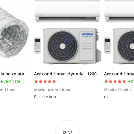
ila neizolata
Aer conditionat Hyundai, 12000 BTU, Clasa A++/A+, Inverter, kit Wi-Fi inclus
ie verificata
Ach
m 1 luna
Mario,
Acum 1 luna
Flavius Flavius,
Raceste bun
ok
R V