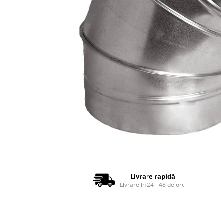
Tubulatura Spiro
Tubulatura Spiro
Tubulatura Spiro Inox
Tubulatura Flexibila
Tub Flexibil Izolat
Tub Flexibil NeIzolat
Accesorii
Ventilatie
Difuzoare Climatizare - Ventilatie
Difuzoare Jet
Difuzoare Turbionare
Grile Climatizare - Ventilatie
Distribuie
pe
Grile
Facebook
Livrare rapidă
Grila Tubulatura
Livrare in 24 - 48 de ore
Grile Acces
Grile de Pardoseala
Grile Exterior