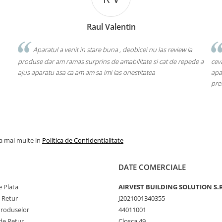
Raul Valentin
Aparatul a venit in stare buna , deobicei nu las review la
produse dar am ramas surprins de amabilitate si cat de repede a
ceva
ajus aparatu asa ca am am sa imi las onestitatea
apar
pre
la mai multe in
Politica de Confidentialitate
DATE COMERCIALE
 Plata
AIRVEST BUILDING SOLUTION S.R
e Retur
J2021001340355
Produselor
44011001
de Retur
Closca 49