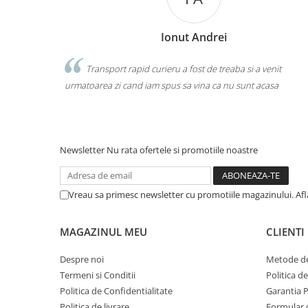
Ionut Andrei
 racoarea
Transport rapid curieru a fost de treaba si a venit
onus din partea
urmatoarea zi cand iam spus sa vina ca nu sunt acasa
Newsletter
Nu rata ofertele si promotiile noastre
Vreau sa primesc newsletter cu promotiile magazinului. Af
MAGAZINUL MEU
CLIENTI
Despre noi
Metode de
Termeni si Conditii
Politica d
Politica de Confidentialitate
Garantia 
Politica de livrare
Formular 