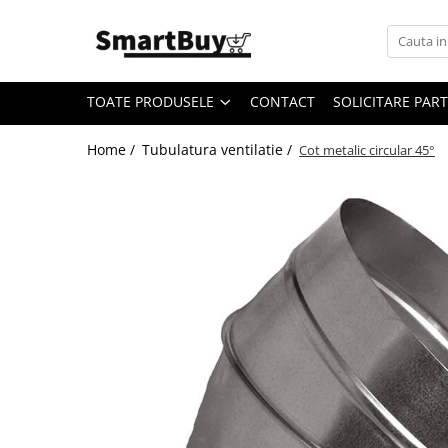
Toate Produsele
TOATE PRODUSELE
CONTACT
SOLICITARE PAR
Aer Conditionat
Aer Conditionat
Home /
Tubulatura ventilatie /
Cot metalic circular 45°
Aer Conditionat - Accesorii
Materiale Climatizare
Benzi Izolatoare
Igienizare si intretinere AC
Suporti/Console
Tubulatura ventilatie
Fitinguri Tubulatura
Fitinguri spiro
Fitinguri spiro cu Garnitura
Fitinguri spiro INOX