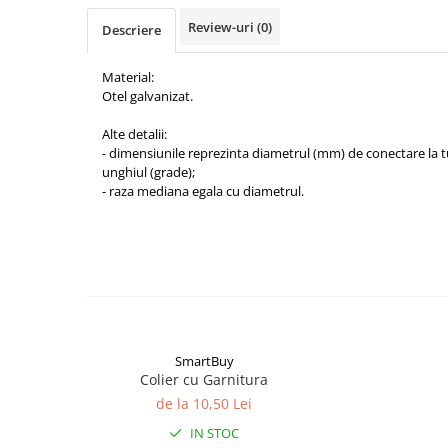
Grile Liniare Decorative
Review-uri
(0)
Descriere
Anemostate
Accesorii
Material:
Otel galvanizat.
Produse Arhitecturale
Alte detalii:
Trape Acces
- dimensiunile reprezinta diametrul (mm) de conectare la tu
Valve
unghiul (grade);
- raza mediana egala cu diametrul.
Izolatii Tehnice
Izolatie Placi
Accesorii
SmartBuy
Colier cu Garnitura
de la 10,50 Lei
IN STOC