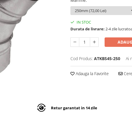
Marime
:
IN STOC
Durata de livrare:
2-4 zile lucra
ADAUG
Cod Produs:
ATKBS45-250
Ai 
Adauga la Favorite
Cere 
Retur garantat in 14 zile