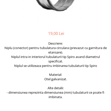
Fitinguri Tubulatura
Fitinguri spiro
Fitinguri spiro cu Garnitura
Fitinguri spiro INOX
Tubulatura Spiro
19,00 Lei
Tubulatura Spiro
Descriere:
Tubulatura Spiro Inox
Niplu (conector) pentru tubulatura circulara (prevazut cu garnitura de
Tubulatura Flexibila
etansare).
Niplul intra in interiorul tubulaturii tip Spiro avand diametrul
Tub Flexibil Izolat
specificat.
Niplul se utilizeaza pentru imbinarea tubulaturii tip Spiro
Tub Flexibil NeIzolat
Accesorii
Material:
Otel galvanizat.
Ventilatie
Difuzoare Climatizare - Ventilatie
Alte detalii:
- dimensiunea reprezinta dimensiunea (mm) tubulaturii ce poate fi
Difuzoare Jet
imbinata.
Difuzoare Turbionare
Grile Climatizare - Ventilatie