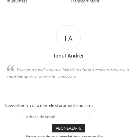
multumesc
Transport rapid
R
I A
Ionut Andrei
la
Transport rapid curieru a fost de treaba si a venit urmatoarea zi
cand iam spus sa vina ca nu sunt acasa
p
a
Newsletter
Nu rata ofertele si promotiile noastre
Vreau sa primesc newsletter cu promotiile