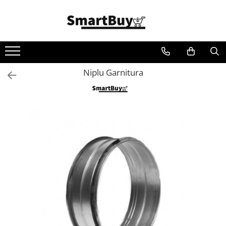
Toate Produsele
Aer Conditionat
Aer Conditionat
Niplu Garnitura
Aer Conditionat - Accesorii
Materiale Climatizare
Benzi Izolatoare
Cablu Electric
Furtun Evacuare
Igienizare si intretinere AC
Pompe de condens
Suporti/Console
Teava cupru
Tubulatura ventilatie