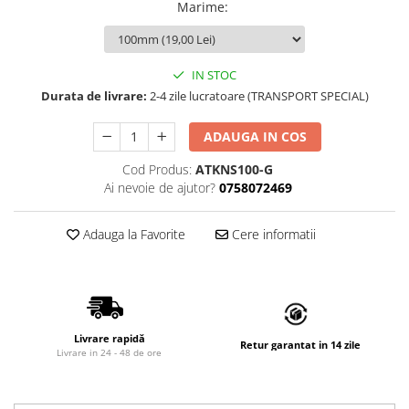
Marime
:
Grile
Grila Tubulatura
Grile Acces
IN STOC
Grile de Pardoseala
Durata de livrare:
2-4 zile lucratoare (TRANSPORT SPECIAL)
Grile Exterior
Grile Liniare Decorative
ADAUGA IN COS
Anemostate
Cod Produs:
ATKNS100-G
Accesorii
Ai nevoie de ajutor?
0758072469
Produse Arhitecturale
Adauga la Favorite
Cere informatii
Trape Acces
Valve
Izolatii Tehnice
Izolatie Placi
Livrare rapidă
Retur garantat in 14 zile
Accesorii
Livrare in 24 - 48 de ore