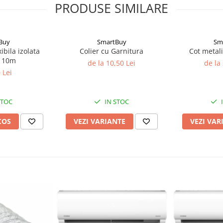
PRODUSE SIMILARE
Buy
SmartBuy
Sm
ibila izolata
Colier cu Garnitura
Cot metali
 10m
de la 10,50 Lei
de la
 Lei
STOC
IN STOC
COS
VEZI VARIANTE
VEZI VAR