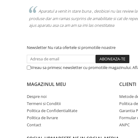
enit
Aparatul a venit in stare buna , deobicei nu las review la
asa
produse dar am ramas surprins de amabilitate si cat de repe
ajus aparatu asa ca am am sa imi las onestitatea
Newsletter
Nu rata ofertele si promotiile noastre
Vreau sa primesc newsletter cu promotiile magazinului. Af
MAGAZINUL MEU
CLIENTI
Despre noi
Metode de
Termeni si Conditii
Politica d
Politica de Confidentialitate
Garantia 
Politica de livrare
Formular 
Contact
ANPC