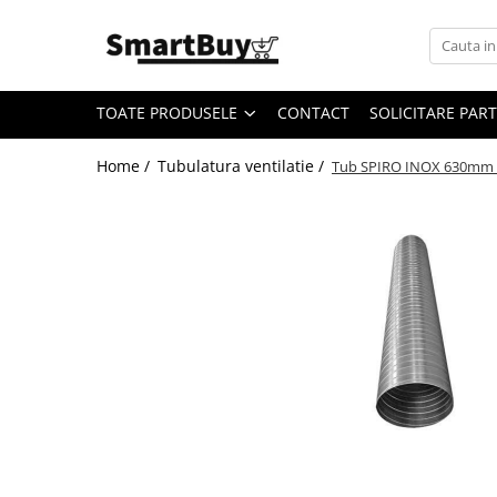
Toate Produsele
TOATE PRODUSELE
CONTACT
SOLICITARE PAR
Aer Conditionat
Aer Conditionat
Home /
Tubulatura ventilatie /
Tub SPIRO INOX 630mm
Aer Conditionat - Accesorii
Materiale Climatizare
Benzi Izolatoare
Cablu Electric
Furtun Evacuare
Igienizare si intretinere AC
Pompe de condens
Suporti/Console
Teava cupru
Distribuie
Tubulatura ventilatie