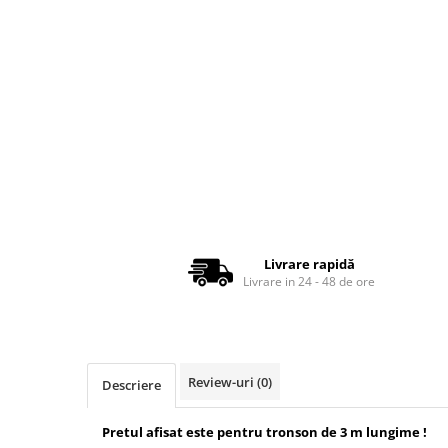
pe
Fitinguri Tubulatura
Facebook
Fitinguri spiro
Fitinguri spiro cu Garnitura
Fitinguri spiro INOX
Tubulatura Spiro
Tubulatura Spiro
Tubulatura Spiro Inox
Tubulatura Flexibila
Tub Flexibil Izolat
Livrare rapidă
Tub Flexibil NeIzolat
Livrare in 24 - 48 de ore
Accesorii
Ventilatie
Difuzoare Climatizare - Ventilatie
Difuzoare Jet
Review-uri
(0)
Descriere
Difuzoare Turbionare
Grile Climatizare - Ventilatie
Pretul afisat este pentru tronson de 3 m lungime !