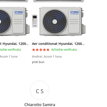
Aer conditionat Hyundai, 12000 BTU, Clasa A++/A+, Inverter, kit Wi-Fi inclus
Aer conditionat Hyundai, 12000 BTU, Clasa A++/A+, Inverter, kit Wi-Fi inclus
izitie verificata
Achizitie verificata
Acum 1 luna
Andrei,
Acum 1 luna
Iulian Boitor
pret bun
Calitatea foa
C S
Chiarotto Samira