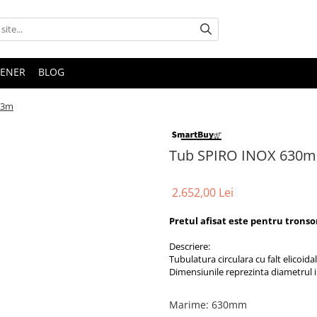
TENER
BLOG
 3m
Tub SPIRO INOX 630
2.652,00 Lei
Pretul afisat este pentru tronso
Descriere:
Tubulatura circulara cu falt elicoida
Dimensiunile reprezinta diametrul i
Marime
:
630mm