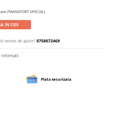
atoare (TRANSPORT SPECIAL)
A IN COS
Ai nevoie de ajutor?
0758072469
informatii
Plata securizata