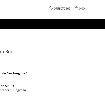
0758072469
0,00
mm 3m
n de 3 m lungime !
l tip SPIRO
nterior si lungimea.