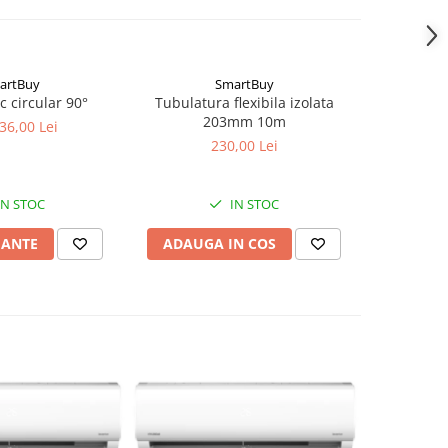
artBuy
SmartBuy
c circular 90°
Tubulatura flexibila izolata
Tub s
203mm 10m
 36,00 Lei
230,00 Lei
IN STOC
IN STOC
IANTE
ADAUGA IN COS
ADAUG