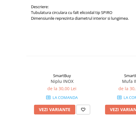
Grile
Descriere:
Grila Tubulatura
Tubulatura circulara cu falt elicoidal tip SPIRO
Dimensiunile reprezinta diametrul interior si lungimea.
Grile Acces
Grile de Pardoseala
Grile Exterior
Grile Liniare Decorative
Anemostate
Accesorii
Produse Arhitecturale
SmartBuy
Smart
Trape Acces
Niplu INOX
Mufa 
de la 30,00 Lei
de la 30,
Valve
LA COMANDA
LA CO
Izolatii Tehnice
Izolatie Placi
VEZI VARIANTE
VEZI VARIA
Accesorii