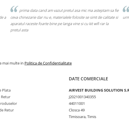
prima data cand am vazut pretul asa mic ma asteptam sa fie
de a
ceva chinezarie dar nu e, materialele folosite se simt de calitate si
urm
aparatul raceste foarte bine pe langa vine si cu kit wifi rar la
pretul asta
la mai multe in
Politica de Confidentialitate
DATE COMERCIALE
 Plata
AIRVEST BUILDING SOLUTION S.R
e Retur
J2021001340355
Produselor
44011001
de Retur
Closca 49
Timisoara, Timis