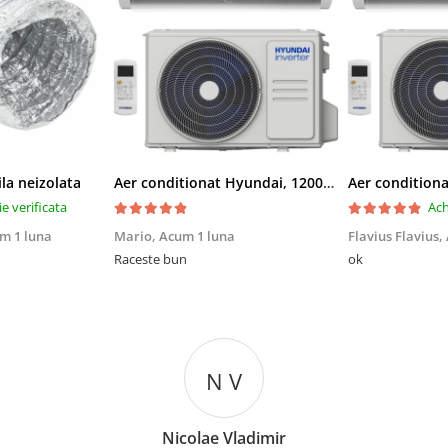
ila neizolata
Aer conditionat Hyundai, 12000 BTU, Clasa A++/A+, Inverter, kit Wi-Fi inclus
ie verificata
Ach
m 1 luna
Mario,
Acum 1 luna
Flavius Flavius,
Raceste bun
ok
N V
Nicolae Vladimir