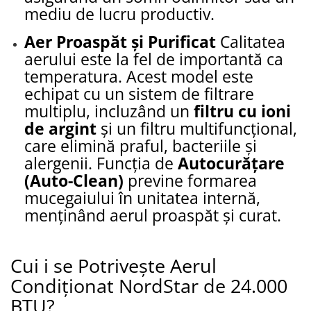
mediu de lucru productiv.
Aer Proaspăt și Purificat
Calitatea
aerului este la fel de importantă ca
temperatura. Acest model este
echipat cu un sistem de filtrare
multiplu, incluzând un
filtru cu ioni
de argint
și un filtru multifuncțional,
care elimină praful, bacteriile și
alergenii. Funcția de
Autocurățare
(Auto-Clean)
previne formarea
mucegaiului în unitatea internă,
menținând aerul proaspăt și curat.
Cui i se Potrivește Aerul
Condiționat NordStar de 24.000
BTU?