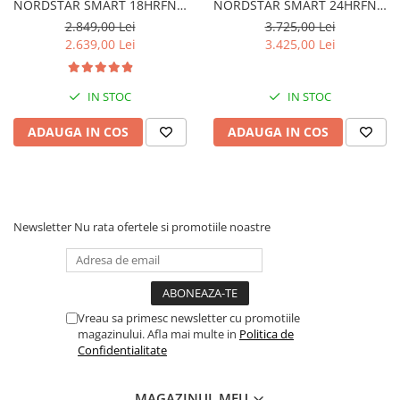
NORDSTAR SMART 18HRFN8,
NORDSTAR SMART 24HRFN8,
18000 BTU, Clasa A++/A+,
24000 BTU, Clasa A++/A+,
2.849,00 Lei
3.725,00 Lei
Inverter, kit Wi-Fi inclus.
Inverter, kit Wi-Fi inclus.
2.639,00 Lei
3.425,00 Lei
IN STOC
IN STOC
ADAUGA IN COS
ADAUGA IN COS
Newsletter
Nu rata ofertele si promotiile noastre
Vreau sa primesc newsletter cu promotiile
magazinului. Afla mai multe in
Politica de
Confidentialitate
MAGAZINUL MEU