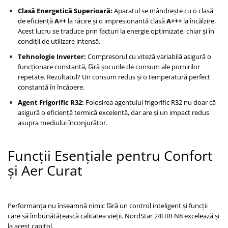
Clasă Energetică Superioară:
Aparatul se mândrește cu o clasă
de eficiență
A++
la răcire și o impresionantă clasă
A+++
la încălzire.
Acest lucru se traduce prin facturi la energie optimizate, chiar și în
condiții de utilizare intensă.
Tehnologie Inverter:
Compresorul cu viteză variabilă asigură o
funcționare constantă, fără șocurile de consum ale pornirilor
repetate. Rezultatul? Un consum redus și o temperatură perfect
constantă în încăpere.
Agent Frigorific R32:
Folosirea agentului frigorific R32 nu doar că
asigură o eficiență termică excelentă, dar are și un impact redus
asupra mediului înconjurător.
Funcții Esențiale pentru Confort
și Aer Curat
Performanța nu înseamnă nimic fără un control inteligent și funcții
care să îmbunătățească calitatea vieții. NordStar 24HRFN8 excelează și
la acest capitol.