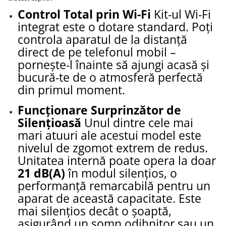
Control Total prin Wi-Fi
Kit-ul Wi-Fi
integrat este o dotare standard. Poți
controla aparatul de la distanță
direct de pe telefonul mobil –
pornește-l înainte să ajungi acasă și
bucură-te de o atmosferă perfectă
din primul moment.
Funcționare Surprinzător de
Silențioasă
Unul dintre cele mai
mari atuuri ale acestui model este
nivelul de zgomot extrem de redus.
Unitatea internă poate opera la doar
21 dB(A)
în modul silențios, o
performanță remarcabilă pentru un
aparat de această capacitate. Este
mai silențios decât o șoaptă,
asigurând un somn odihnitor sau un