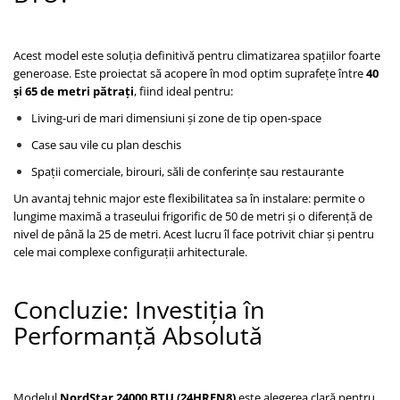
Acest model este soluția definitivă pentru climatizarea spațiilor foarte
generoase. Este proiectat să acopere în mod optim suprafețe între
40
și 65 de metri pătrați
, fiind ideal pentru:
Living-uri de mari dimensiuni și zone de tip open-space
Case sau vile cu plan deschis
Spații comerciale, birouri, săli de conferințe sau restaurante
Un avantaj tehnic major este flexibilitatea sa în instalare: permite o
lungime maximă a traseului frigorific de 50 de metri și o diferență de
nivel de până la 25 de metri. Acest lucru îl face potrivit chiar și pentru
cele mai complexe configurații arhitecturale.
Concluzie: Investiția în
Performanță Absolută
Modelul
NordStar 24000 BTU (24HRFN8)
este alegerea clară pentru