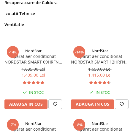
Recuperatoare de Caldura
Izolatii Tehnice
Ventilatie
NordStar
NordStar
-14%
-14%
Aparat aer conditionat
Aparat aer conditionat
NORDSTAR SMART 09HRFN8,
NORDSTAR SMART 12HRFN8,
9000 BTU, Clasa A++/A+,
12000 BTU, Clasa A++/A+,
1.635,00 Lei
1.650,00 Lei
Inverter, kit Wi-Fi inclus.
Inverter, kit Wi-Fi inclus.
1.409,00 Lei
1.415,00 Lei
IN STOC
IN STOC
ADAUGA IN COS
ADAUGA IN COS
NordStar
NordStar
-7%
-8%
Aparat aer conditionat
Aparat aer conditionat