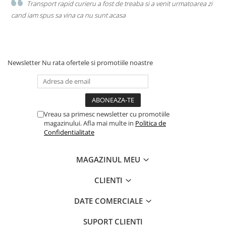
la
Transport rapid curieru a fost de treaba si a venit urmatoarea zi
Cablu de conectare:
1,5x5
Tip termostat:
Telecomandă
cand iam spus sa vina ca nu sunt acasa
p
Temperaturi de operare:
a
Interior (răcire / încălzire): 16~32℃ / 0~30℃
Exterior (răcire / încălzire): -15～50℃ / -25～24℃
Newsletter
Nu rata ofertele si promotiile noastre
Vreau sa primesc newsletter cu promotiile
magazinului. Afla mai multe in
Politica de
Confidentialitate
MAGAZINUL MEU
CLIENTI
DATE COMERCIALE
SUPORT CLIENTI