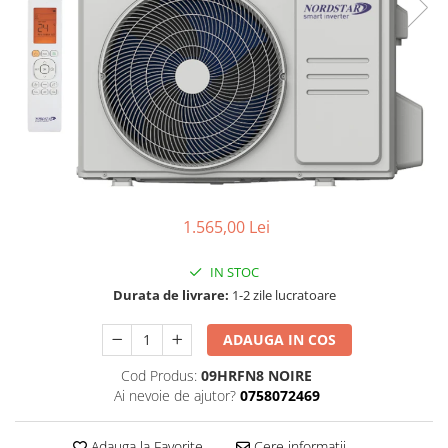
Tubulatura Spiro
Tubulatura Spiro
Tubulatura Spiro Inox
Tubulatura Flexibila
Tub Flexibil Izolat
Tub Flexibil NeIzolat
Accesorii
Ventilatie
Difuzoare Climatizare - Ventilatie
1.565,00 Lei
Difuzoare Jet
IN STOC
Difuzoare Turbionare
Durata de livrare:
1-2 zile lucratoare
Grile Climatizare - Ventilatie
Grile
ADAUGA IN COS
Grila Tubulatura
Cod Produs:
09HRFN8 NOIRE
Grile Acces
Ai nevoie de ajutor?
0758072469
Grile de Pardoseala
Grile Exterior
Adauga la Favorite
Cere informatii