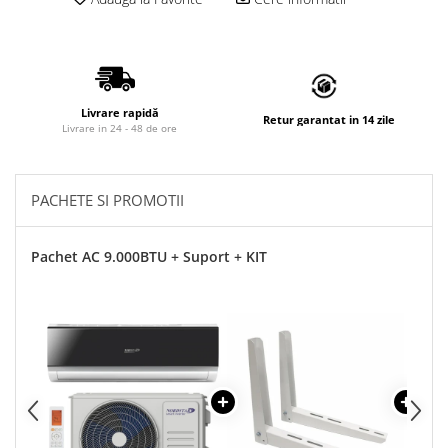
Grile Liniare Decorative
Anemostate
Accesorii
Produse Arhitecturale
Livrare rapidă
Retur garantat in 14 zile
Livrare in 24 - 48 de ore
Trape Acces
Valve
PACHETE SI PROMOTII
Izolatii Tehnice
Izolatie Placi
Pachet AC 9.000BTU + Suport + KIT
Accesorii