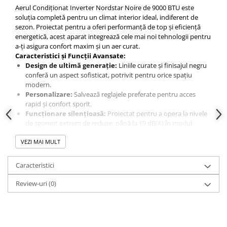
Aerul Condiționat Inverter Nordstar Noire de 9000 BTU este
soluția completă pentru un climat interior ideal, indiferent de
sezon. Proiectat pentru a oferi performanță de top și eficiență
energetică, acest aparat integrează cele mai noi tehnologii pentru
a-ți asigura confort maxim și un aer curat.
Caracteristici și Funcții Avansate:
Design de ultimă generație:
Liniile curate și finisajul negru
conferă un aspect sofisticat, potrivit pentru orice spațiu
modern.
Personalizare:
Salvează reglajele preferate pentru acces
rapid și confort sporit.
Funcționare silențioasă:
Proiectat pentru a opera la nivele
de zgomot extrem de reduse, până la 19 dB(A) în modul
silențios.
VEZI MAI MULT
Senzor de temperatură pe telecomandă (Follow Me):
Asigură o temperatură precisă în zona în care te afli.
Debit de aer pe distanță lungă:
Distribuie eficient aerul în
Caracteristici
toată încăperea.
Dezghețare inteligentă:
Activează funcția de dezghețare
Review-uri
(0)
doar când este necesar, economisind energie.
Funcția Autocurățare:
Previne acumularea bacteriilor și
mucegaiului pe evaporator, menținând calitatea aerului.
Timer:
Programează pornirea și oprirea aparatului conform