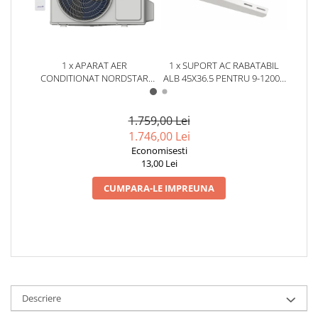
1 x APARAT AER
1 x SUPORT AC RABATABIL
1
CONDITIONAT NORDSTAR
ALB 45X36.5 PENTRU 9-12000
COND
NOIRE 9000 BTU, CLASA
BTU
BTU, T
A++/A+, INVERTER, KIT WI-FI
INCLUS
1.759,00 Lei
1.746,00 Lei
Economisesti
13,00 Lei
CUMPARA-LE IMPREUNA
Descriere