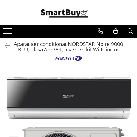
Toate Produsele
Aer Conditionat
Aer Conditionat
Aparat aer conditionat NORDSTAR Noire 9000
BTU, Clasa A++/A+, Inverter, kit Wi-Fi inclus
Aer Conditionat - Accesorii
Materiale Climatizare
Benzi Izolatoare
Igienizare si intretinere AC
Suporti/Console
Tubulatura ventilatie
Fitinguri Tubulatura
Fitinguri spiro
Fitinguri spiro cu Garnitura
Fitinguri spiro INOX