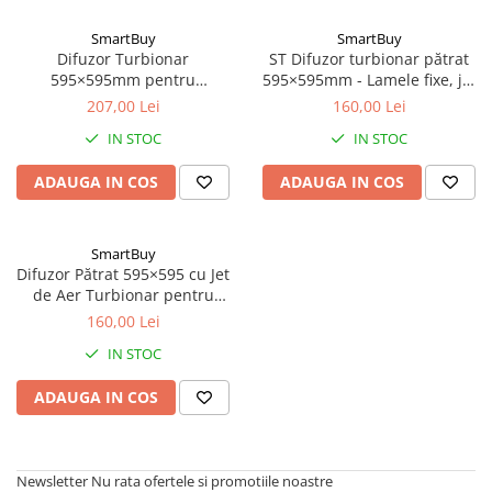
Trape Acces
SmartBuy
SmartBuy
Valve
Difuzor Turbionar
ST Difuzor turbionar pătrat
595×595mm pentru
595×595mm - Lamele fixe, jet
Introducerea și Evacuarea
de aer pentru încăperi până
207,00 Lei
160,00 Lei
Aerului - Lamele Ajustabile și
la 4m
IN STOC
IN STOC
Performanță Ridicatăv SW-R48
ADAUGA IN COS
ADAUGA IN COS
SmartBuy
Difuzor Pătrat 595×595 cu Jet
de Aer Turbionar pentru
Ventilație (Până la 4m
160,00 Lei
înălțime)
IN STOC
ADAUGA IN COS
Newsletter
Nu rata ofertele si promotiile noastre